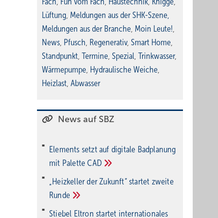
Fach
,
Fun vom Fach
,
Haustechnik
,
Knigge
,
Lüftung
,
Meldungen aus der SHK-Szene
,
Meldungen aus der Branche
,
Moin Leute!
,
News
,
Pfusch
,
Regenerativ
,
Smart Home
,
Standpunkt
,
Termine
,
Spezial
,
Trinkwasser
,
Wärmepumpe
,
Hydraulische Weiche
,
Heizlast
,
Abwasser
News auf SBZ
Elements setzt auf di­gi­ta­le Bad­pla­nung
mit Palette
CAD
„Heizkeller der Zu­kunft“ star­tet zwei­te
Run­de
Stiebel Eltron startet internatio­nales