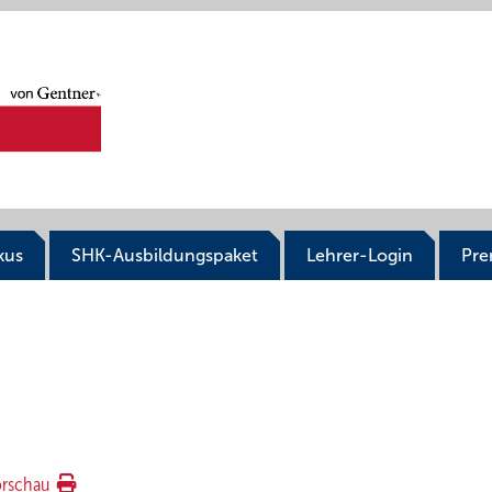
kus
SHK-Ausbildungspaket
Lehrer-Login
Pr
orschau