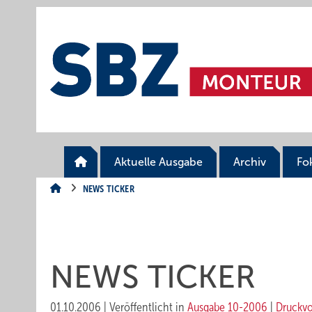
Springe
Springe
Springe
auf
auf
auf
Hauptinhalt
Hauptmenü
SiteSearch
Aktuelle Ausgabe
Archiv
Fo
NEWS TICKER
NEWS TICKER
01.10.2006
|
Veröffentlicht in
Ausgabe 10-2006
|
Druckv