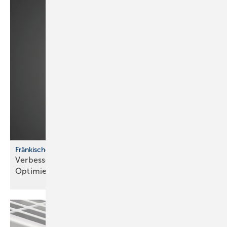
Fränkische profi-air System
Verbesserte Handhabung und nachhaltige
Optimierungen