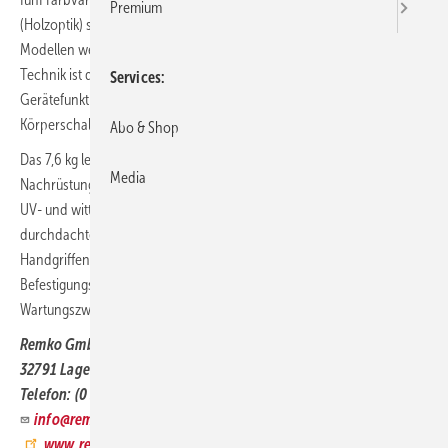
Premium
(Holzoptik) sowie Alu-Anthrazit. Bei den beiden letztgenannten
Modellen werden die Lamellen farbig vom Korpus abgesetzt. Statt
Technik ist dann lediglich die Designhaube zu sehen. Die
Services
Gerätefunktion bleibt in jedem Fall uneingeschränkt bestehen, eine
Körperschallübertragung auf Mauerwerk besteht nicht.
Abo & Shop
Das 7,6 kg leichte Bauteil eignet sich gleichermaßen für Neubau und
Media
Nachrüstung. Das Verbundmaterial aus Aluminium und Kunststoff ist
UV- und witterungsbeständig, also sehr robust. Aufgrund der
durchdachten Konstruktion lässt sich die Designhaube mit wenigen
Handgriffen montieren. REMKO fügt der Lieferung das
Befestigungsmaterial für Wand- und Bodenkonsolen direkt bei. Für
Wartungszwecke kann sie ebenso rasch demontiert werden.
Remko GmbH & Co. KG
32791 Lage
Telefon: (0 52 32) 60 60
info@remko.de
www.remko.de