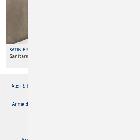
SATINIERTE GLASFRONT
Sanitärmodule in neuen
Farbvarianten
Abo- & Leserservice
AGB
Alle Inhalte chronologisch
Anmelden
Anmeldung & Registrierung
Datenschutz
E-Paper
Gentner Verlag
Impressum