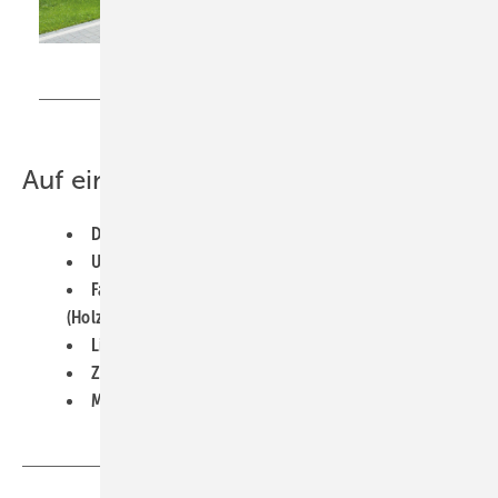
Bild: REMKO, Lage
Auf einen Blick
Designhaube für Klimageräte
UV- und witterungsbeständig
Farbvarianten: Anthrazit, Sand, Alu, Camura
(Holzoptik), Alu-Anthrazit
Lieferung mit Befestigungsmaterial
Zu Wartungszwecken leicht demontierbar
Maße: 700 x 980 x 450 mm (H/B/T).