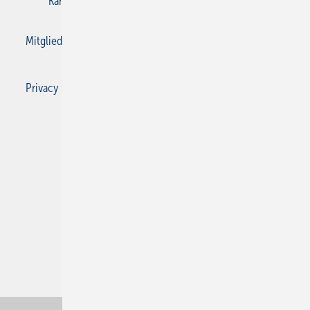
Karriere bei Gentner
Kontakt
Mediaservice
Mitgliedschaften und Engagement
Privacy Manager
Privacy Manager
RSS-Feed
SBZ Monteur abonnieren
© 2026 SBZ Monteur