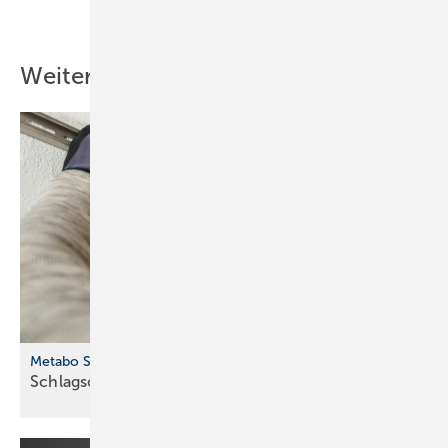
Teilen
Link kopieren
Weitere Inhalte
Metabo SSW 18 LTX 550 BL
Schlagschrauber für vielseitige
Anwendungen