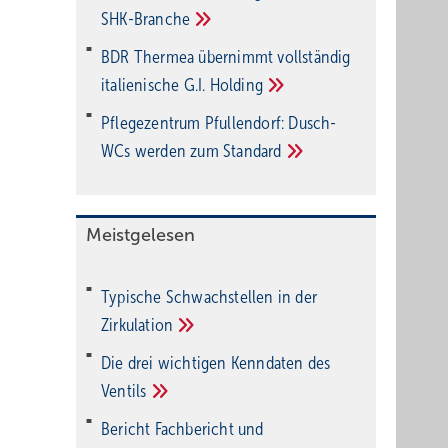
SHK-Branche
BDR Thermea übernimmt vollständig
italienische G.I.
Holding
Pflegezentrum Pful­len­dorf: Dusch-
WCs wer­den zum
Stan­dard
Meistgelesen
Typische Schwachstellen in der
Zirkulation
Die drei wichtigen Kenndaten des
Ventils
Bericht Fachbericht und