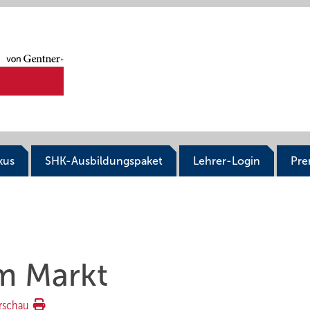
kus
SHK-Ausbildungspaket
Lehrer-Login
Pr
m Markt
rschau