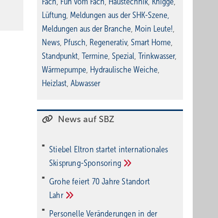
Fach
,
Fun vom Fach
,
Haustechnik
,
Knigge
,
Lüftung
,
Meldungen aus der SHK-Szene
,
Meldungen aus der Branche
,
Moin Leute!
,
News
,
Pfusch
,
Regenerativ
,
Smart Home
,
Standpunkt
,
Termine
,
Spezial
,
Trinkwasser
,
Wärmepumpe
,
Hydraulische Weiche
,
Heizlast
,
Abwasser
News auf SBZ
Stiebel Eltron startet internatio­nales
Ski­sprung-Spon­soring
Grohe feiert 70 Jahre Standort
Lahr
Personelle Veränderungen in der