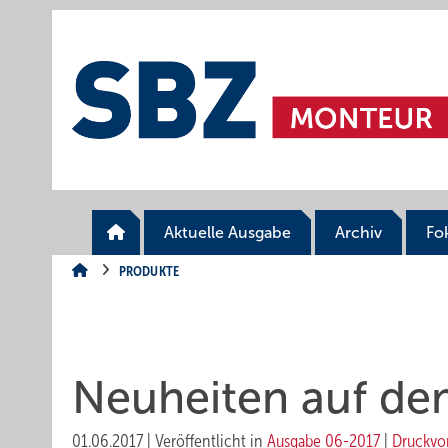
Springe
Springe
Springe
auf
auf
auf
Hauptinhalt
Hauptmenü
SiteSearch
Aktuelle Ausgabe
Archiv
Fo
PRODUKTE
Neuheiten auf de
01.06.2017
|
Veröffentlicht in
Ausgabe 06-2017
|
Druckvo