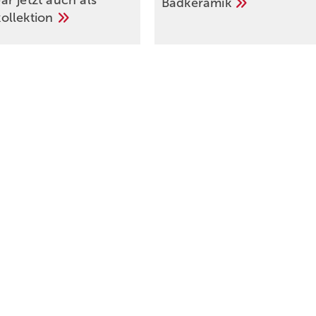
r jetzt auch als
Badkeramik
ollektion