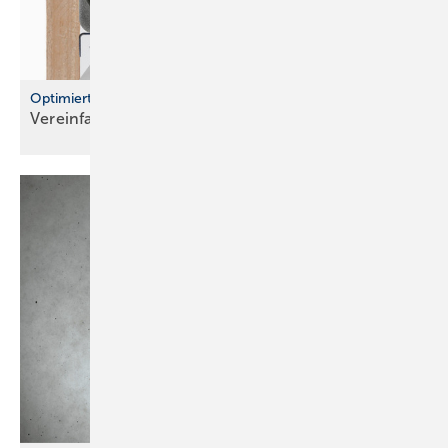
Optimierte Wasserzählerstrecken und Montageblöcke
Vereinfachte Planung und flexible
Installation