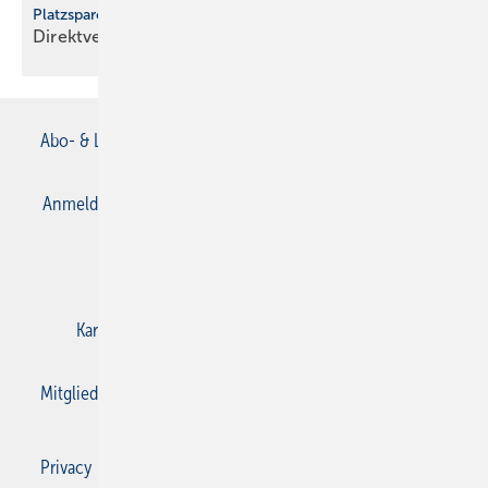
Platzsparende Lösung für Verbundrohrsysteme
Direktverbindungen bei Winkeln und
Fittings
Abo- & Leserservice
AGB
Alle Inhalte chronologisch
Anmelden
Anmeldung & Registrierung
Datenschutz
E-Paper
Gentner Verlag
Impressum
Karriere bei Gentner
Kontakt
Mediaservice
Mitgliedschaften und Engagement
Privacy Manager
Privacy Manager
RSS-Feed
SBZ Monteur abonnieren