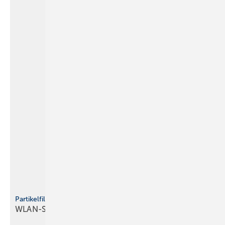
Partikelfilter PTInside von Schräder
WLAN-Steuerung für
Holzfeuerungsanlagen