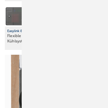
Easylink 868: Funkl ösung für Einzelraumregelung
Flexible Nachrüstung für Heiz- und
Kühlsysteme