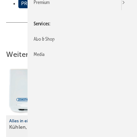
Premium
PRODUKTE
Services
Teilen
Link kopieren
Abo & Shop
Weitere Inhalte
Media
Alles in einem
Kühlen, heizen, entfeuchten und
reinigen