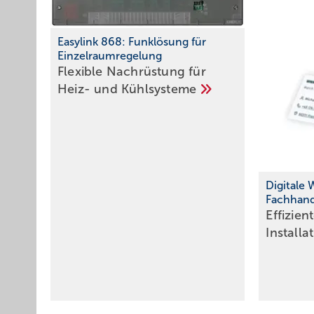
Easylink 868: Funkl ösung für
Einzelraumregelung
Flexible Nachrüstung für
Heiz- und
Kühlsysteme
Digitale 
Fachhan
Effizien
Install