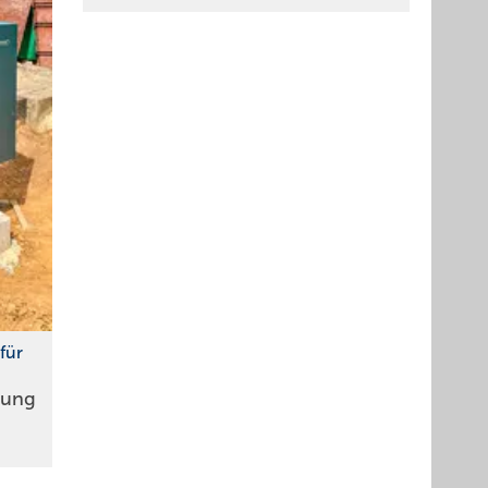
für
llung