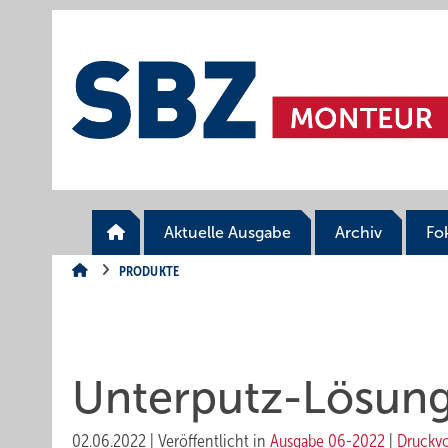
Springe
Springe
Springe
auf
auf
auf
Hauptinhalt
Hauptmenü
SiteSearch
Aktuelle Ausgabe
Archiv
Fo
PRODUKTE
Unterputz-Lösun
02.06.2022
|
Veröffentlicht in
Ausgabe 06-2022
|
Druckv