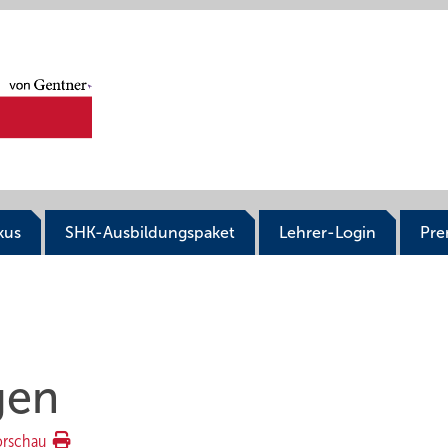
kus
SHK-Ausbildungspaket
Lehrer-Login
Pr
gen
orschau