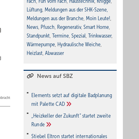
Fach
,
Fun vom Fach
,
Haustechnik
,
Knigge
,
Lüftung
,
Meldungen aus der SHK-Szene
,
Meldungen aus der Branche
,
Moin Leute!
,
News
,
Pfusch
,
Regenerativ
,
Smart Home
,
Standpunkt
,
Termine
,
Spezial
,
Trinkwasser
,
Wärmepumpe
,
Hydraulische Weiche
,
Heizlast
,
Abwasser
News auf SBZ
Elements setzt auf di­gi­ta­le Bad­pla­nung
nbracht
mit Palette
CAD
„Heizkeller der Zu­kunft“ star­tet zwei­te
Run­de
Stiebel Eltron startet internatio­nales