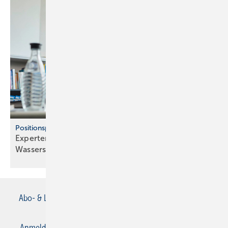
Positionspapier aus Baden-Württemberg
Experten dämpfen Hoffnungen auf
Wasserstoff-Heizungen
Abo- & Leserservice
AGB
Alle Inhalte chronologisch
Anmelden
Anmeldung & Registrierung
Datenschutz