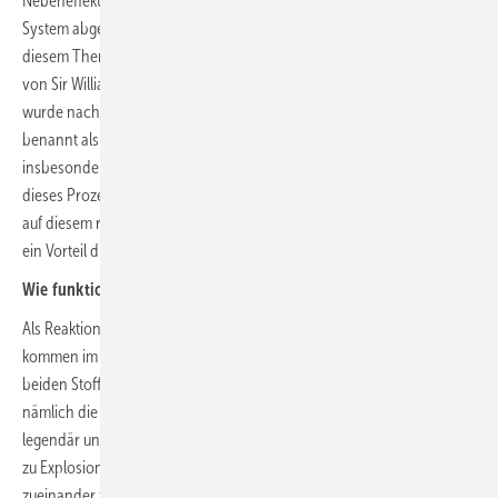
Nebeneffekt, wird ebenso begrüßt und kann als Nutzenergie an ein
System abgeführt werden. Luigi Galvani hatte grundsätzliche Ideen zu
diesem Thema schon vor über 200 Jahren. Und bereits 1839 wurde
von Sir William Grove eine erste Brennstoffzelle hergestellt. Diese
wurde nach seinem Erfinder als „Grove Cell“ noch ein wenig anders
benannt als heute („fuel cell“). Nachfolgende Denker und
insbesondere Physiker erkannten die hervorragenden Eigenschaften
dieses Prozesses. Immer wieder gab es daher Weiterentwicklungen
auf diesem recht stillen Gebiet. Aber in der Stille liegt ja unter anderem
ein Vorteil dieser Technik.
Wie funktioniert´s?
Als Reaktionspartner für den Prozess innerhalb der Brennstoffzelle
kommen im Idealfall Wasserstoff (H) und Sauerstoff (O) in Frage. Diese
beiden Stoffe gehen liebend gerne eine innige Verbindung ein,
nämlich die zu Wasser (H2O). Ihre Reaktionsfähigkeit untereinander ist
legendär und führte auch schon zu sehr heftigen Reaktionen bis hin
zu Explosionen. Also kann unterstellt werden, dass es diese beiden
zueinander zieht. Eine geregelte Verbrennung wäre daher denkbar,