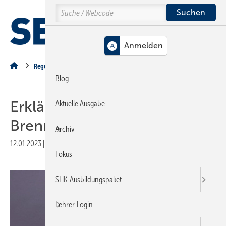
Springe
Springe
Springe
Search
auf
auf
auf
Hauptinhalt
Hauptmenü
SiteSearch
MENÜ
Regenerativ
Blog
Erklär mal: Eine
Aktuelle Ausgabe
Brennstoffzelle
Archiv
12.01.2023
|
Druckvorschau
Fokus
SHK-Ausbildungspaket
Lehrer-Login