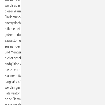
würde aber im besten Falle nur eine Flamme und Wärme erzeugen. Mit
dieser Wärme ließe sich dann natürlich über Turbinen oder ähnliche
Einrichtungen auch Strom erzeugen, aber dies würde nur mit
energetischen Verlusten funktionieren. Es geht aber auch besser. Man
hält die beiden potentiellen Partner Sauerstoff und Wasserstoff
getrennt durch eine leicht durchgängige Wand (Membrane).
Sauerstoff und Wasserstoff können durch die Wand „sickern“ und
zueinander kommen, aber nur langsam und in vorgegebenen Bahnen
und Mengen. Wenn sich beide Stoffe nur treffen würden, würde
nichts geschehen. Ein Streichholz könnte aber ausreichen um eine
endgültige Vereinigung (flamm- oder explosionsartig) auszulösen. Um
das zu verhindern unterstützt man die Reaktion der beiden gierigen
Partner miteinander, aber ohne viel Getöse. Der Trick: Ein Katalysator
fungiert als Vermittler. Das bedeutet: Ohne selbst aktiv verbraucht zu
werden gestattet er beiden Partnern ein Hochzeitsspiel. Dieser
Katalysator, meist ein edles Metall, sorgt für Wärme- und Stromabgabe
ohne Flamme. Der sonst so komplizierte Umweg der Stromerzeugung
reduziert sich auf ein winziges Reaktionspaket und völlig ohne