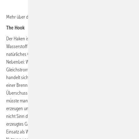
Mehr über die Herstellung von Wasserstoff, erfahrt ihr
HIER
!
The Hook
Der Haken ist unter anderem die Versorgung mit Wasserstoff.
Wasserstoff kommt gerade wegen seiner Reaktionsfreude nicht als
natürliches Gas vor. Die Erzeugung kostet also wiederum Energie.
Nebenbei: Wasserstoff wird durch Anlegen einer
Gleichstromspannung an einen Behälter mit Wasser produziert. Es
handelt sich also gewissermaßen um die Umkehrung des Prozesses
einer Brennstoffzelle. Wenn diese Energie nicht gerade als
Überschuss von regenerativen Stromlieferanten übrig bliebe, so
müsste man den Strom dafür also mit herkömmlichen Mitteln
erzeugen und genau diesen Weg wollen wir ja verlassen. Es kann ja
nicht Sinn der Brennstoffzelle sein ein kosten- und klimaschädlich
erzeugtes Gas nochmals umzuwandeln. Sinnvoll für den stationären
Einsatz als Wärme- und Stromlieferant erscheint daher zurzeit nur die