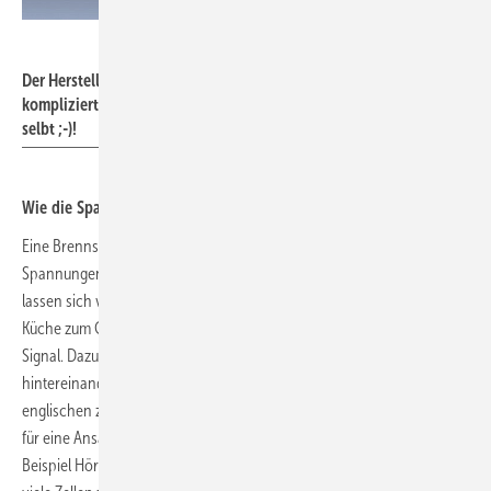
Initiative Brennstoffzelle
Der Herstellungsprozess von Strom aus Wasserstoff ist nicht so
kompliziert. Aber keine Angst - Bauen müsst ihr die Stacks nicht
selbt ;-)!
Wie die Spannung steigt
Eine Brennstoffzelle allein wird kaum erfreuliche elektrische
Spannungen erzeugen. Mit 0,8 Volt einer einsamen Brennstoffzelle
lassen sich vielleicht Hörgeräte betreiben. Um aber den Toaster in der
Küche zum Glühen zu bringen braucht es mehr als dieses winzige
Signal. Dazu werden in der Praxis viele hunderte Brennstoffzellen
hintereinander geschaltet. Ein „Stapel“ dieser Zellen wird im
englischen zu „stack“ und hat sich im Sprachgebrauch der Fachleute
für eine Ansammlung von Zellen etabliert. Je nach Bedarf wie zum
Beispiel Hörgerät, Handy, Laptop oder Auto, werden entsprechend