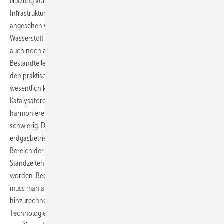
Nutzung von Erdgas als „Futter“ für die Brennstoffzelle. Die
Infrastruktur für Erdgas kann innerhalb Deutschlands als sehr gut
angesehen werden. Aber Erdgas besitzt als Naturgas neben
Wasserstoff (in Form von Methan und höheren Kohlenwasserstoffen)
auch noch andere in gewissen Konzentrationen schwankende
Bestandteile (z. B. Kohlenstoff, Schwefel...). Diese Bestandteile lassen
den praktischen Prozess innerhalb der Brennstoffzelle leider
wesentlich komplizierter ablaufen. Insbesondere die Funktion der
Katalysatoren muss mit den anderen Erdgasbestandteilen
harmonieren. Und das gestaltet sich seit der Erfindung recht
schwierig. Die Störanfälligkeit stationärer, also fest installierter
erdgasbetriebener Anlagen, hat sich noch als zu hoch erwiesen. Im
Bereich der Versorgung von Wohnhäusern mit Strom und Wärme sind
Standzeiten der Stacks von mittlerweile 20000 Stunden erreicht
worden. Bedenkt man jedoch, dass ein Jahr 8760 Stunden hat, dann
muss man auch zu den Anschaffungskosten noch den neuen Stack
hinzurechnen. Aber da werden sicherlich seriöse Anbieter dieser
Technologie noch ein Pfeil im Köcher haben. Die daraus