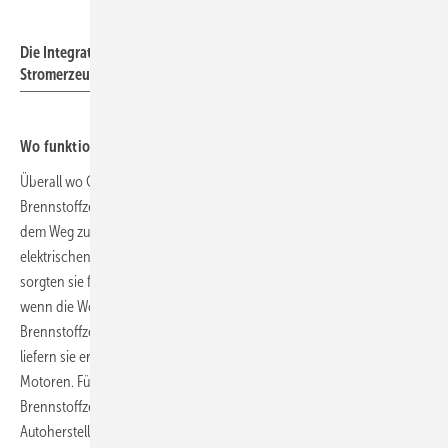
Initiative Brennstoffzelle
Die Integration von Brennstoffzellen im Wohnhaus zur Wärme und
Stromerzeugung ist keine Zukunftsmusik mehr
Wo funktioniert´s schon?
Überall wo Geld eine untergeordnete Rolle spielt konnten
Brennstoffzellen sich bereits etablieren. In der Weltraumtechnik, auf
dem Weg zum Mond und zurück, konnten Brennstoffzellen mit
elektrischen Leistungen um 1000 Watt sich behaupten. Nebenbei
sorgten sie für die Trinkwasserversorgung der Astronauten. Oder
wenn die Weltmeere unauffällig durchpflügt werden sollen, sind
Brennstoffzellen als Energielieferanten ein bewährtes Mittel. Hier
liefern sie erfolgreich und unauffällig Strom für elektrische U-Boot-
Motoren. Für die zivile Nutzung wird die Entwicklung der
Brennstoffzelle von etablierten Heizungsherstellern und von einigen
Autoherstellern vorangetrieben. Doch die Technik ist extrem teuer. So