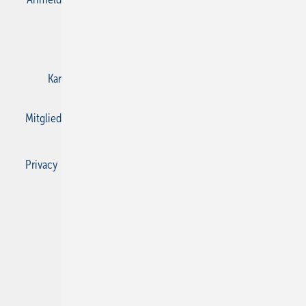
E-Paper
Gentner Verlag
Impressum
Karriere bei Gentner
Kontakt
Mediaservice
Mitgliedschaften und Engagement
Privacy Manager
Privacy Manager
RSS-Feed
SBZ Monteur abonnieren
© 2026 SBZ Monteur