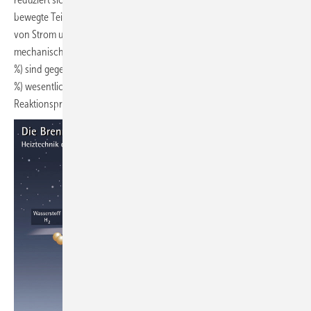
bewegte Teile. Eine lautlose Technik zur kontinuierlichen Erzeugung
von Strom und Wärme. Mechanischer Verschleiß? Fehlanzeige, da
mechanische Teile fehlen. Die Gesamtverluste der Brennstoffzelle (10
%) sind gegenüber der normalen Strom- und Wärmelieferung (über 50
%) wesentlich verringert. Die Emissionen, also das was an
Reaktionsprodukten übrig bleibt, bestehen aus Wasser.