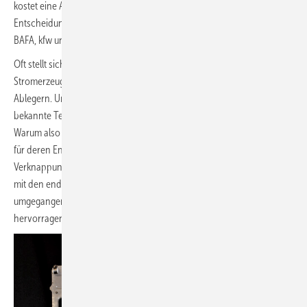
kostet eine Anlage "Fix und Fertig" installiert >40000€. Da wird die
Entscheidung pro Brennstoffzelle, selbst bei einer Förderungen von
BAFA, kfw und Co. nicht einfach.
Oft stellt sich die Frage nach dem warum. Der Prozess der
Stromerzeugung klappt bisher auch ohne Brennstoffzelle und deren
Ablegern. Und Wärme lässt sich ebenfalls hervorragend durch bereits
bekannte Techniken mit Wirkungsgraden weit über 90 % erzeugen.
Warum also „ohne Not“ nach neuer Technik schreien oder gar Geld
für deren Entwicklung ausgeben? Die Gründe hierfür liegen in der
Verknappung der Ressourcen zur Energiegewinnung. Letztlich muss
mit den endlichen fossilen Energieträgern so sparsam wie möglich
umgegangen werden. Und dafür, scheint dieser Prozess
hervorragend geeignet.