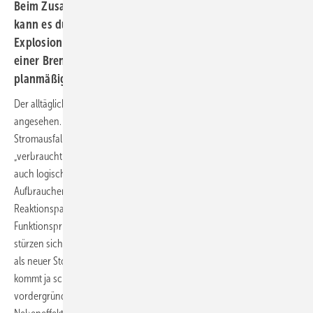
Beim Zusammenbringen von Flüssigkeiten oder Gasen
kann es durchaus zu heftigen Reaktionen - bis hin zur
Explosion kommen. Werden entsprechende Partner in
einer Brennstoffzelle zusammengebracht, so wird
planmäßig Wärme und Elektrizität erzeugt.
Der alltägliche Umgang mit Batterien wird als völlig normal
angesehen. Jeder Wecker hat mindestens eine als Stütze für den
Stromausfall. Und der Wechsel der Batterien, wenn diese dann
„verbraucht“ sind, hat ebenso eine gewisse Logik. Interessant und
auch logisch wäre es dann, würde man diesen Prozess des
Aufbrauchens einer Batterie durch ein Nachfüllen der verbrauchten
Reaktionspartner verlängern. Dies entspricht in etwa dem
Funktionsprinzip der Brennstoffzelle. Zwei bereitwillige Partner
stürzen sich in abenteuerlicher Selbstaufgabe aufeinander um dann
als neuer Stoff die Bühne des Geschehens zu verlassen, denn es
kommt ja schon wieder Nachschub. Ziel dieser Vereinigung ist es
vordergründig elektrischen Strom herzustellen. Wärme, quasi als