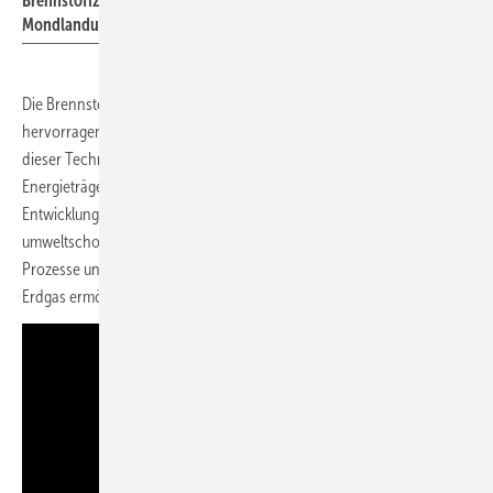
Brennstoffzelle der NASA , welches auch bei der ersten
Mondlandung zuverlässig arbeitete
Die Brennstoffzelle kann Strom und Wärme liefern und das bei einem
hervorragendem Wirkungsgrad. Hoffen wir, dass die Wirtschaftlichkeit
dieser Technik nicht durch die Verteuerung der heute etablierten
Energieträger erreicht wird, sondern durch eine innovative
Entwicklung mit Potential. Ob dann der Wasserstoff günstig und
umweltschonend erzeugt werden kann, oder die vorgeschalteten
Prozesse und Katalysatoren der Brennstoffzelle eine Nutzung von
Erdgas ermöglichen ist vielleicht zweitrangig.