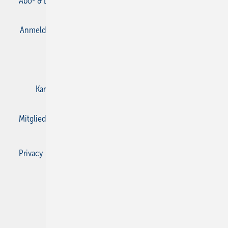
Abo- & Leserservice
AGB
Alle Inhalte chronologisch
Anmelden
Anmeldung & Registrierung
Datenschutz
E-Paper
Gentner Verlag
Impressum
Karriere bei Gentner
Kontakt
Mediaservice
Mitgliedschaften und Engagement
Privacy Manager
Privacy Manager
RSS-Feed
SBZ Monteur abonnieren
© 2026 SBZ Monteur