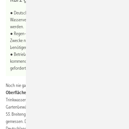
● Deutschland gehört zu den Regionen mit dem höchsten
Wasserverlust weltweit. Die Klimakrise droht zur Wasserkrise zu
werden.
● Regen- und Grauwasser lassen sich aufbereiten und für
Zwecke nutzen, die nicht zwingend Trinkwasserqualität
benötigen.
● Betriebswassersysteme im Gebäudebereich gewinnen in den
kommenden Jahren an Bedeutung. Dann ist das Fachhandwerk
gefordert.
Noch nie gab es bundesweit so viele
Entnahmeverbote für
Oberflächenwasser
wie im Sommer 2022. Dann galt oft auch: kein
Trinkwasser mehr für die Autowäsche, den Pool und die
Gartenbewässerung. Im Juli 2022 wurde erstmals nördlich des
53. Breitengrads in Hamburg eine Temperatur von mehr als 40 °C
gemessen. Die Hitzewellen und
Dürreperioden
nehmen in
Deutschland zu, es wird insgesamt wärmer und der Boden trockener.