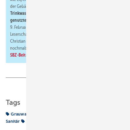
der Gebäudegröße gilt. Auf die
wichtigsten Hygienerisiken in
Trinkwasser-Installationen insbesondere in kleinen, privat
genutzten Gebäuden
ging das SBZ-Webinar am
9. Februar 2023 ein. Aufgrund des großen Interesses aus der
Leserschaft hat die Redaktion die beiden Referenten Dr.
Christian Schauer und Stefan Hoff gebeten, zu einigen Fragen
nochmals vertiefend Stellung zu beziehen. →
Hier gehts zum
SBZ-Beitrag
Teilen
Link kopieren
Tags
Grauwasser
Regenwasser
Regenwassernutzung
Sanitär
Teil
Trinkwasser