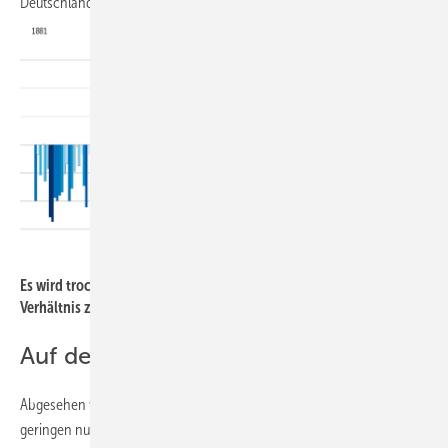
Deutschland bald das Trinkwasser knapp?
Bild: Ed Hawkins, University of Reading /
www.showyourstripes.info
Es wird trockener: Temperaturveränderung in Deutschland im
Verhältnis zum Durchschnitt der Jahre 1971 bis 2000 in °C.
Auf dem Weg zur Wasserwende
Abgesehen von regional begrenzten Wassermangelgebieten mit
geringen nutzbaren Grundwasservorkommen konnte bislang in der