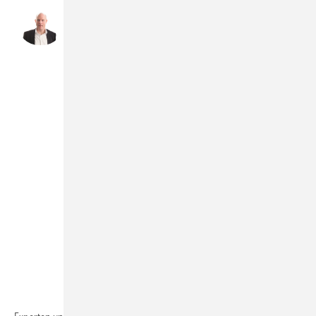
Nahezu bei jedem
Neubau und jeder
Sanierung ist die
Einbindung von
Betriebswasser­
systemen möglich.
Frank Ernst,
Hauptgeschäftsführer des
BTGA
Bild: Ernst