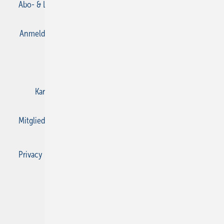
Abo- & Leserservice
AGB
Alle Inhalte chronologisch
Anmelden
Anmeldung & Registrierung
Datenschutz
E-Paper
Gentner Verlag
Impressum
Karriere bei Gentner
Kontakt
Mediaservice
Mitgliedschaften und Engagement
Privacy Manager
Privacy Manager
RSS-Feed
SBZ Monteur abonnieren
© 2026 SBZ Monteur