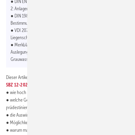
● DIN EN 16941-2 „Vor-Ort-Anlagen für Nicht-Trinkwasser – Teil
2: Anlagen für die Verwendung von behandeltem Grauwasser“
● DIN 1989-100 „Regenwassernutzungsanlagen – Teil 100:
Bestimmungen in Verbindung mit DIN EN 16941-1“
● VDI 2070 „Betriebswassermanagement für Gebäude und
Liegenschaften“
● Merkblatt DWA-M 277 / fbr-Hinweisblatt H 202 „Hinweise zur ­
Auslegung von Anlagen zur Behandlung und Nutzung von
Grauwasser und Grauwasserteilströmen“
Dieser Artikel ist ein Auszug aus
„Muss das Trinkwasser sein?“
in der
SBZ 12-2023
.
Im kompletten Artikel erläutern Experten außerdem
● wie hoch das Einsparpotenzial in Privathaushalten ist
● welche Gebäude besonders für die Grauwassernutzung
prädestiniert sind
● die Auswirkungen der Wasserknappheit auf das Fachhandwerk
● Möglichkeiten zur Fortbildung und
● warum man die Handwerker mit dem Thema Brauchwassernutzung