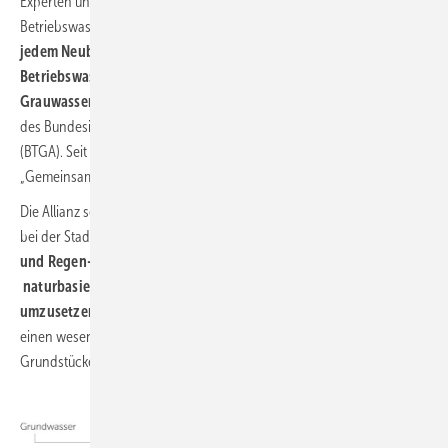
Experten und Verbände fordern schon länger, dass in jedem Neubau
Betriebswassernutzung zum Einsatz kommen sollte.
„Nahezu bei
jedem Neubau und jeder Sanierung ist die Einbindung von
Betriebswassersystemen möglich – sei es eine Regen- oder
Grauwassernutzung“
, findet auch Frank Ernst, Hauptgeschäftsführer
des Bundesindustrieverbandes Technische Gebäudeausrüstung
(BTGA). Seit Ende November 2023 ist der BTGA Mitglied der Allianz
„Gemeinsam für eine wasserbewusste Stadtentwicklung“.
Die Allianz setzt sich für einen möglichst naturnahen Wasserkreislauf
bei der Stadtentwicklung ein.
Regenwasser dezentral zu managen
und Regen- und Betriebswasser zu nutzen gehört zu den
naturbasierten Lösungen, die laut BTGA besonders einfach
umzusetzen sind.
„Hier kann die Technische Gebäudeausrüstung
einen wesentlichen Beitrag in Gebäuden und auf bewirtschafteten
Grundstücken leisten“, so Ernst.