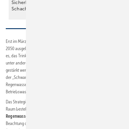
Sicherheit im
vorsätzlich
Schacht
nachhaltig
Erst im März beschloss die Bundesregierung eine auf den Zeitraum bis
2050 ausgelegte
Nationale Wasserstrategie
. Ein zentrales Ziel ist
es, das Trinkwasser in Deutschland langfristig zu sichern. Dafür soll
unter anderem der nachhaltige Umgang mit Wasser in Städten
gestärkt werden. Das beinhaltet neben einer Umsetzung des Konzepts
der „Schwammstadt“ und damit einer verstärkten Integration der
Regenwasserrückhaltung, -speicherung und -nutzung auch die
Betriebswasser- bzw. Grauwassernutzung.
Das Strategiepapier legt auch fest, dass insbesondere im urbanen
Raum bestehende Lösungen zur
(Wieder-)Nutzung von
Regenwasser und Abwasserteilströmen
im Haushalt unter
Beachtung der hygienischen und ökologischen Aspekte verstärkt in