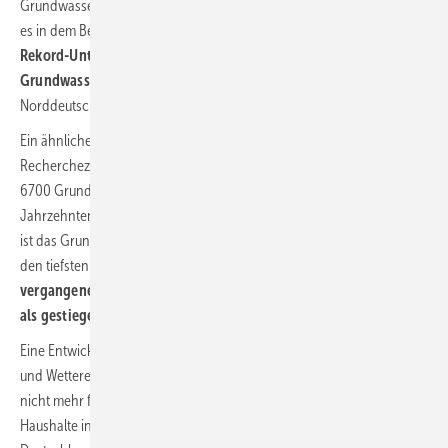
Grundwasser gewonnen. Doch die Grundwasserstände sinken, heißt
es in dem Bericht. In ganz Deutschland wurden in den Dürrejahren
Rekord-Unterschreitungen der langjährigen niedrigsten
Grundwasserstände an den Messstellen ermittelt.
Vor allem in
Norddeutschland ist die Entwicklung besorgniserregend.
Ein ähnliches Bild zeigen Auswertungen von Correctiv. Das
Recherchezentrum hat erstmals Daten von rund
6700 Grundwassermessstellen aus den vergangenen drei
Jahrzehnten analysiert. An knapp der Hälfte aller ausgewerteten Orte
ist das Grundwasser in den Dürrejahren zwischen 2018 und 2021 auf
den tiefsten Stand seit 1990 gefallen. Insgesamt ist in den
vergangenen 32 Jahren der Grundwasserstand mehr gesunken
als gestiegen.
Eine Entwicklung mit weitreichenden Folgen. Steigende Temperaturen
und Wetterextreme führen dazu, dass sich
Grundwasserspeicher
nicht mehr füllen. Gleichzeitig benötigen Landwirtschaft und
Haushalte in den
Hitzeperioden
mehr Wasser. Wird also in