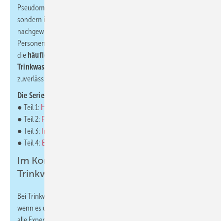
Pseudomonaden – werden nicht nur in großen Gebäuden, ­
sondern immer wieder auch in Ein- und Zweifamilienhäusern
nachgewiesen. Sie stellen vor allem für immungeschwächte
Personen ein hohes Infektionsrisiko dar. Die Artikelserie geht auf
die
häufigsten Ursachen für hygienische Probleme in der ­
Trinkwasser-Installation
ein und zeigt auf, wie sich diese
zuverlässig vermeiden lassen.
Die Serie befasst sich dabei mit folgenden Schwerpunkten:
● Teil 1:
Hausanschlussraum
● Teil 2:
Fließweg und Verteilung
● Teil 3:
Installation und Inbetriebnahme
● Teil 4:
Betrieb und Wartung
Im Kontext: Leser frag en nach –
Trinkwasserexperten antworten
Bei Trinkwasser-Installationen darf es keine Kompromisse geben,
wenn es um den Erhalt der Trinkwassergüte geht. Da sind sich
alle Experten einig, ebenso wie darin, dass dies unabhängig von