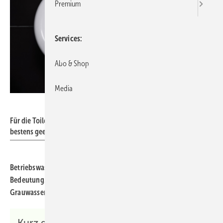
Premium
Services
Abo & Shop
Media
Win Nondakowit - stock.adobe.com
Für die Toilettenspülung ist aufbereitetes Regen- oder Grauwasser
bestens geeignet.
Betriebswassersysteme im Gebäudebereich gewinnen in an
Bedeutung. Warum es höchste Zeit ist, sich mit der Regen- und
Grauwassernutzung zu beschäftigen.
Kurz gesagt