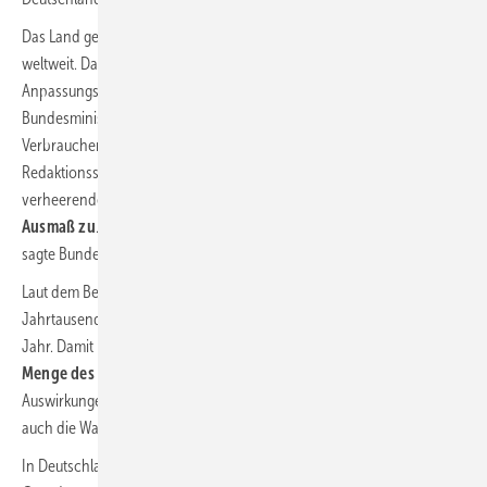
Das Land gehört zu den Regionen mit dem höchsten Wasserverlust
weltweit. Das geht aus dem „Monitoringbericht 2023 zur Deutschen
Anpassungsstrategie an den Klimawandel“ hervor, den das
Bundesministerium für Umwelt, Naturschutz, nukleare Sicherheit und
Verbraucherschutz (BMUV) und das Umweltbundesamt (UBA) kurz vor
Redaktionsschluss dieser SBZ-Ausgabe vorgestellt haben. „Die
verheerenden
Folgen der Klimakrise nehmen in erschreckendem
Ausmaß zu
. Das zeigt der aktuelle Monitoringbericht überdeutlich“,
sagte Bundesumweltministerin Steffi Lemke.
Laut dem Bericht verliert Deutschland schon seit der
Jahrtausendwende 2,5 Gigatonnen bzw. Kubikkilometer
Wasser pro
Jahr. Damit hat das
Land inzwischen rechnerisch in etwa die
Menge des Bodensees weniger.
Dies hat unter anderem
Auswirkungen auf die Verfügbarkeit von Wasserressourcen und stellt
auch die Wasserversorger vor neue Herausforderungen.
In Deutschland wird der überwiegende Teil des Trinkwassers aus