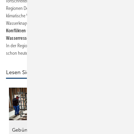
fortschreitenden Klimawandel sich diese Problematik vor allem in den
Regionen Deutschlands weiter zuspitzen kann, in denen die
klimatische Wasserbilanz bereits heute ungünstig ist. Zunehmende
Wasserknappheit und häufigere Dürreperioden können
regional zu
Konflikten um die Nutzung vor allem von oberflächennahen
Wasserressourcen, aber auch von Grundwasserreserven führen.
In der Region Berlin-Brandenburg oder im Großraum Frankfurt ist dies
schon heute der Fall.
Lesen Sie auch:
Wärme, Kälte, Wasser
Gebündelte
und Strom –