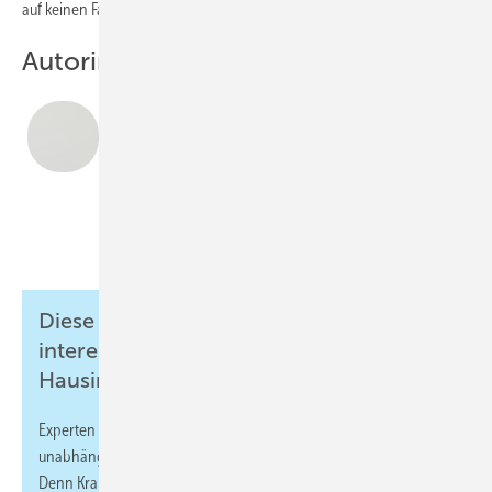
auf keinen Fall alleine lassen darf. ■
Autorin
Beate Geßler
ist Redakteurin bei der SBZ.
beate.gessler@sbz-online.de
Bild: SBZ
Diese Artikelserie könnte Sie
interessieren: Trinkwassergüte in der
Hausinstallation erhalten
Experten sind sich einig: Bei der Trinkwasser-Installation sollte es
unabhängig von der Gebäudegröße keine Kompromisse geben.
Denn Krankheitserreger im Trinkwasser – ­etwa Legionellen oder