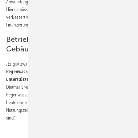
Anwendung gebracht und neue Lösungen erprobt werden sollten.
Hierzu müssen Hemmnisse beseitigt und Rahmenbedingungen
verbessert werden. Das schließt auch die Prüfung zu
Finanzierungsmöglichkeiten mit ein.
Betriebswassernutzung im
Gebäudebereich kommt
„Es gibt zwar bereits Initiativen und Programme, die den
Einsatz von
Regenwassernutzungsanlagen fördern und finanziell
unterstützen
, aber hier ist auf alle Fälle noch Luft nach oben“, sagt ­
Dietmar Sperfeld, Referent beim Bundesverband für Betriebs- und
Regenwasser (fbr). „Vor allem wenn man bedenkt, dass Gebäude, die
heute ohne Betriebswasserkonzepte erstellt werden, auf ihre
Nutzungszeit gesehen für die nächsten 50 bis 100 Jahre verloren
sind.“