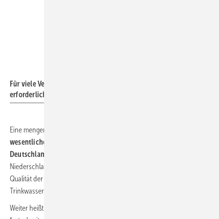
Foto: Mall
Für viele Verwendungszwecke ist kein kostbares Trinkwasser
erforderlich.
Eine mengenmäßig ausreichende
Grundwasserneubildung ist eine
wesentliche Voraussetzung für die Trinkwasserversorgung in
Deutschland.
Zudem beeinflussen die sich ändernden
Niederschlags- und Temperaturverhältnisse auch die Menge und
Qualität der Oberflächengewässer, die ebenfalls zur
Trinkwassergewinnung genutzt werden.
Weiter heißt es in dem Monitoringbericht, dass mit dem