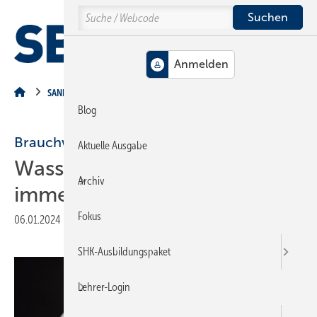
Springe
Springe
Springe
Search
auf
auf
auf
Hauptinhalt
Hauptmenü
SiteSearch
MENÜ
SANITÄR
Blog
Brauchwasser
Aktuelle Ausgabe
Wasserkrise: es muss nicht
Archiv
immer Trinkwasser sein
Fokus
06.01.2024
|
Druckvorschau
SHK-Ausbildungspaket
Lehrer-Login