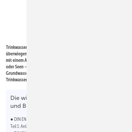
Bild: SBZ / Datenquelle: BDEW
Trinkwasser wird in Deutschland mit einem Anteil von 61,8 %
überwiegend aus Grundwasser gewonnen. An zweiter Stelle stehen
mit einem Anteil von 30,0 % Oberflächengewässer – etwa Flüsse
oder Seen – einschließlich angereichertem und uferfiltriertem
Grundwasser. Frei zutage tretendes Quellwasser trägt mit 8,2 % zur
Trinkwassergewinnung bei.
Die wichtigsten Regelwerke zur Regen-
und Betriebswassernutzung
● DIN EN 16941-1 „Vor-Ort-Anlagen für Nicht-Trinkwasser –
Teil 1: Anlagen für die Verwendung von Regenwasser“