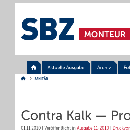
Springe
Springe
Springe
auf
auf
auf
Hauptinhalt
Hauptmenü
SiteSearch
Aktuelle Ausgabe
Archiv
Fo
SANITÄR
Contra Kalk — Pro
01.11.2010
|
Veröffentlicht in
Ausgabe 11-2010
|
Druckvor