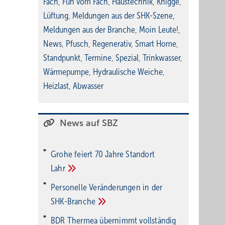
Fach
,
Fun vom Fach
,
Haustechnik
,
Knigge
,
Lüftung
,
Meldungen aus der SHK-Szene
,
Meldungen aus der Branche
,
Moin Leute!
,
News
,
Pfusch
,
Regenerativ
,
Smart Home
,
Standpunkt
,
Termine
,
Spezial
,
Trinkwasser
,
Wärmepumpe
,
Hydraulische Weiche
,
Heizlast
,
Abwasser
News auf SBZ
Grohe feiert 70 Jahre Standort
Lahr
Personelle Veränderungen in der
SHK-Branche
BDR Thermea übernimmt vollständig