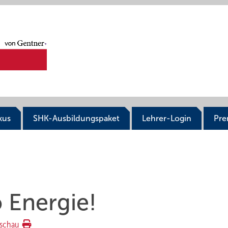
kus
SHK-Ausbildungspaket
Lehrer-Login
Pr
 Energie!
schau