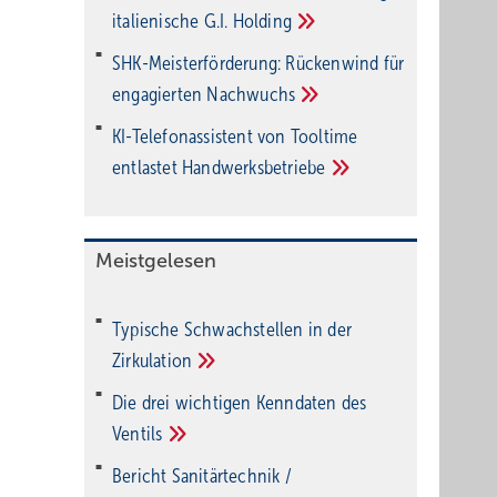
italienische G.I.
Holding
SHK-Meisterförderung: Rücken­wind für
enga­gier­ten
Nachwuchs
KI-Telefonassistent von Tooltime
entlastet
Hand­werks­be­triebe
Meistgelesen
Typische Schwachstellen in der
Zirkulation
Die drei wichtigen Kenndaten des
Ventils
Bericht Sanitärtechnik /