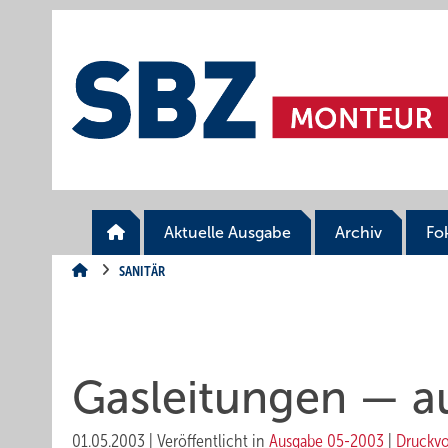
Springe
Springe
Springe
auf
auf
auf
Hauptinhalt
Hauptmenü
SiteSearch
Aktuelle Ausgabe
Archiv
Fo
SANITÄR
Gasleitungen — a
01.05.2003
|
Veröffentlicht in
Ausgabe 05-2003
|
Druckv