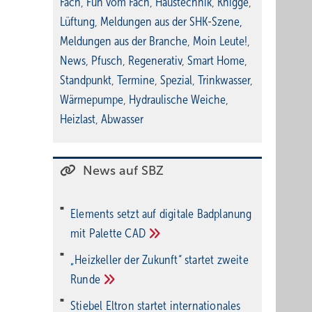
Fach
,
Fun vom Fach
,
Haustechnik
,
Knigge
,
Lüftung
,
Meldungen aus der SHK-Szene
,
Meldungen aus der Branche
,
Moin Leute!
,
News
,
Pfusch
,
Regenerativ
,
Smart Home
,
Standpunkt
,
Termine
,
Spezial
,
Trinkwasser
,
Wärmepumpe
,
Hydraulische Weiche
,
Heizlast
,
Abwasser
News auf SBZ
Elements setzt auf di­gi­ta­le Bad­pla­nung
mit Palette
CAD
„Heizkeller der Zu­kunft“ star­tet zwei­te
Run­de
Stiebel Eltron startet internatio­nales