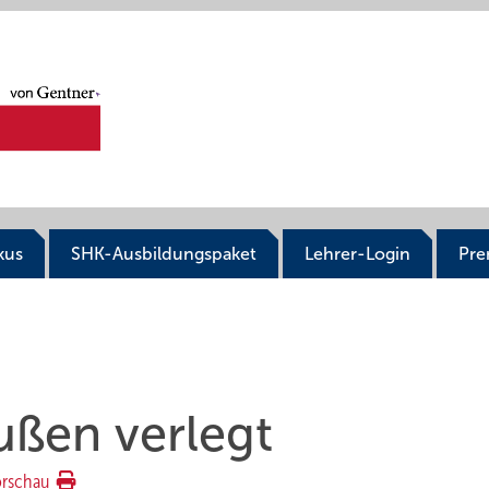
kus
SHK-Ausbildungspaket
Lehrer-Login
Pr
ußen verlegt
orschau