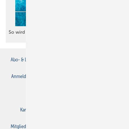
So wird eine Wannentür
nachgerüstet
Abo- & Leserservice
AGB
Alle Inhalte chronologisch
Anmelden
Anmeldung & Registrierung
Datenschutz
E-Paper
Gentner Verlag
Impressum
Karriere bei Gentner
Kontakt
Mediaservice
Mitgliedschaften und Engagement
Privacy Manager