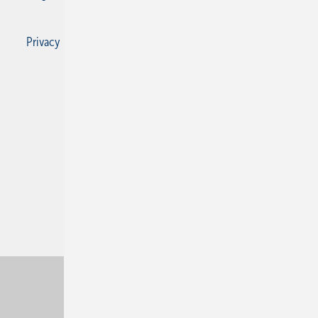
Privacy Manager
RSS-Feed
SBZ Monteur abonnieren
© 2026 SBZ Monteur
Nach oben