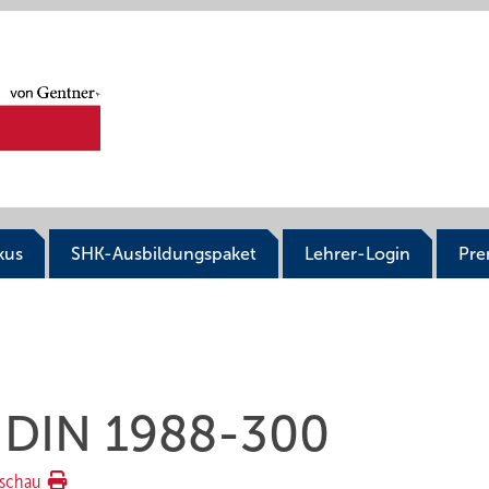
kus
SHK-Ausbildungspaket
Lehrer-Login
Pr
r DIN 1988-300
schau