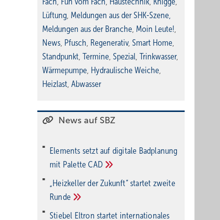
Fach
,
Fun vom Fach
,
Haustechnik
,
Knigge
,
Lüftung
,
Meldungen aus der SHK-Szene
,
Meldungen aus der Branche
,
Moin Leute!
,
News
,
Pfusch
,
Regenerativ
,
Smart Home
,
Standpunkt
,
Termine
,
Spezial
,
Trinkwasser
,
Wärmepumpe
,
Hydraulische Weiche
,
Heizlast
,
Abwasser
News auf SBZ
Elements setzt auf di­gi­ta­le Bad­pla­nung
mit Palette
CAD
„Heizkeller der Zu­kunft“ star­tet zwei­te
Run­de
Stiebel Eltron startet internatio­nales