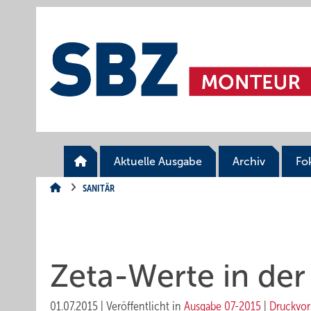
Springe
Springe
Springe
auf
auf
auf
Hauptinhalt
Hauptmenü
SiteSearch
Aktuelle Ausgabe
Archiv
Fo
SANITÄR
Zeta-Werte in de
01.07.2015
|
Veröffentlicht in
Ausgabe 07-2015
|
Druckvor