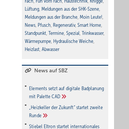
Fach
,
Fun vom Fach
,
Haustechnik
,
Knigge
,
Lüftung
,
Meldungen aus der SHK-Szene
,
Meldungen aus der Branche
,
Moin Leute!
,
News
,
Pfusch
,
Regenerativ
,
Smart Home
,
Standpunkt
,
Termine
,
Spezial
,
Trinkwasser
,
Wärmepumpe
,
Hydraulische Weiche
,
Heizlast
,
Abwasser
News auf SBZ
Elements setzt auf di­gi­ta­le Bad­pla­nung
mit Palette
CAD
„Heizkeller der Zu­kunft“ star­tet zwei­te
Run­de
Stiebel Eltron startet internatio­nales