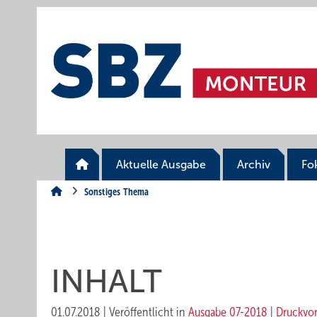
Springe
Springe
Springe
auf
auf
auf
Hauptinhalt
Hauptmenü
SiteSearch
Aktuelle Ausgabe
Archiv
Fo
Sonstiges Thema
INHALT
01.07.2018
|
Veröffentlicht in
Ausgabe 07-2018
|
Druckvo