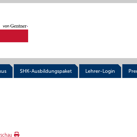
kus
SHK-Ausbildungspaket
Lehrer-Login
Pr
rschau