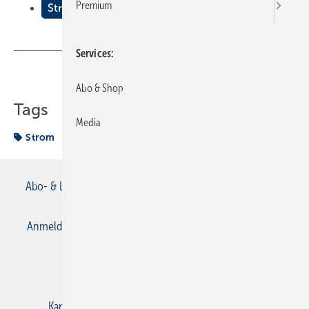
Premium
Strom mit Köpfchen nutzen
Services
Teilen
Link kopieren
Abo & Shop
Tags
Media
Strom
Abo- & Leserservice
AGB
Alle Inhalte chronologisch
Anmelden
Anmeldung & Registrierung
Datenschutz
E-Paper
Gentner Verlag
Impressum
Karriere bei Gentner
Kontakt
Mediaservice