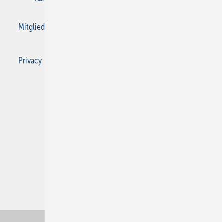
Mitgliedschaften und Engagement
Privacy Manager
Privacy Manager
RSS-Feed
SBZ Monteur abonnieren
© 2026 SBZ Monteur