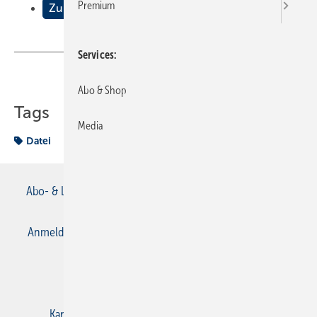
Premium
Zu guter Letzt . . .
Services
Teilen
Link kopieren
Abo & Shop
Tags
Media
Datei
Abo- & Leserservice
AGB
Alle Inhalte chronologisch
Anmelden
Anmeldung & Registrierung
Datenschutz
E-Paper
Gentner Verlag
Impressum
Karriere bei Gentner
Kontakt
Mediaservice