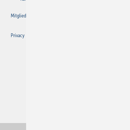
Mitgliedschaften und Engagement
Privacy Manager
Privacy Manager
RSS-Feed
SBZ Monteur abonnieren
© 2026 SBZ Monteur