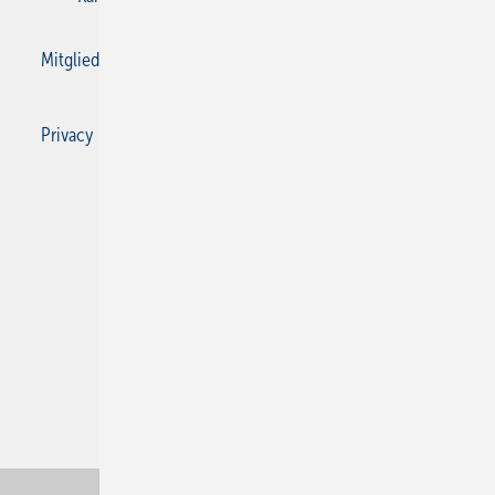
Mitgliedschaften und Engagement
Privacy Manager
Privacy Manager
RSS-Feed
SBZ Monteur abonnieren
© 2026 SBZ Monteur