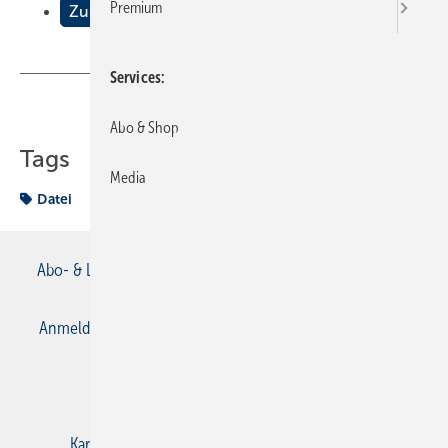
Premium
Zu guter Letzt . . .
Services
Teilen
Link kopieren
Abo & Shop
Tags
Media
Datei
Abo- & Leserservice
AGB
Alle Inhalte chronologisch
Anmelden
Anmeldung & Registrierung
Datenschutz
E-Paper
Gentner Verlag
Impressum
Karriere bei Gentner
Kontakt
Mediaservice