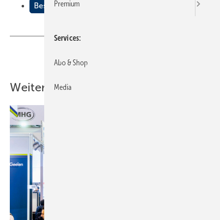
Premium
Beschleuniger oder Brems
Services
Teilen
Link kopieren
Abo & Shop
Weitere Inhalte
Media