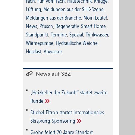
Fach
,
Fun vom Fach
,
Haustechnik
,
Knigge
,
Lüftung
,
Meldungen aus der SHK-Szene
,
Meldungen aus der Branche
,
Moin Leute!
,
News
,
Pfusch
,
Regenerativ
,
Smart Home
,
Standpunkt
,
Termine
,
Spezial
,
Trinkwasser
,
Wärmepumpe
,
Hydraulische Weiche
,
Heizlast
,
Abwasser
News auf SBZ
„Heizkeller der Zu­kunft“ star­tet zwei­te
Run­de
Stiebel Eltron startet internatio­nales
Ski­sprung-Spon­soring
Grohe feiert 70 Jahre Standort