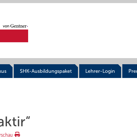
kus
SHK-Ausbildungspaket
Lehrer-Login
Pr
ktir“
rschau