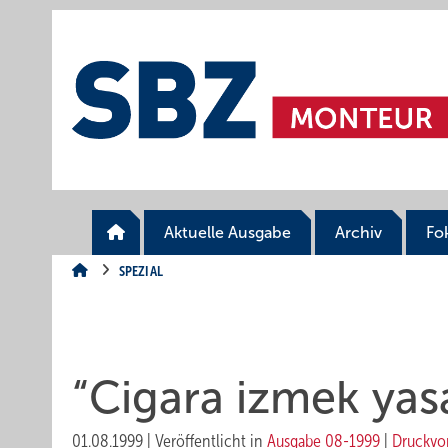
Springe
Springe
Springe
auf
auf
auf
Hauptinhalt
Hauptmenü
SiteSearch
Aktuelle Ausgabe
Archiv
Fo
SPEZIAL
“Cigara izmek yasa
01.08.1999
|
Veröffentlicht in
Ausgabe 08-1999
|
Druckvo