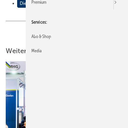
Premium
Die Sieger
Services
Teilen
Link kopieren
Abo & Shop
Weitere Inhalte
Media