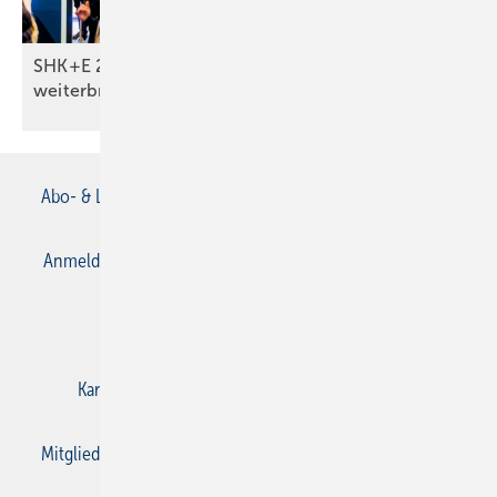
SHK+E 2026: Was Monteure wirklich
weiterbringt
Abo- & Leserservice
AGB
Alle Inhalte chronologisch
Anmelden
Anmeldung & Registrierung
Datenschutz
E-Paper
Gentner Verlag
Impressum
Karriere bei Gentner
Kontakt
Mediaservice
Mitgliedschaften und Engagement
Privacy Manager