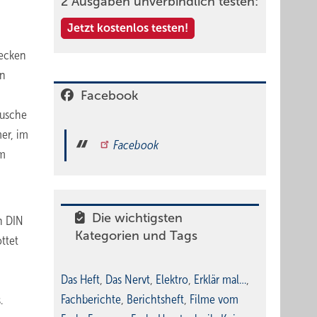
2 Ausgaben unverbindlich testen:
Jetzt kostenlos testen!
Decken
en
Facebook
äusche
er, im
Facebook
im
Die wichtigsten
h DIN
Kategorien und Tags
ttet
Das Heft
,
Das Nervt
,
Elektro
,
Erklär mal…
,
Fachberichte
,
Berichtsheft
,
Filme vom
.