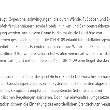
erzeugt Körperschallschwingungen, die durch Wände, Fußböden und 
Mehrfamilienhäusern sowie Hotels, Kliniken und Seniorenresidenz
ung werden. Aus diesem Grund ist die maximale Lautstärke von
men gesetzlich geregelt: Die DIN 4109 erlaubt für Installationsger
zbedürftige Räume, also Aufenthaltsräume wie Wohn- und Schlafzimm
chtlinie 4100 weitere Schallschutzstufen vereinbart werden. Wird 
reinbart, greift mit dem Beiblatt 2 zur DIN 4109 eine Regel, die den
Badplanung unbedingt die gesetzlichen Brandschutzvorschriften nac
iderstandsfähigen, zugelassenen Systemen und Elementen abgescho
n als kompliziert empfunden, da zahlreiche Schnittstellen mit
opäischen Regelungen existieren. Doch nur einwandfrei umgesetzte
on sichern die Einhaltung des erforderlichen Brandschutzniveaus