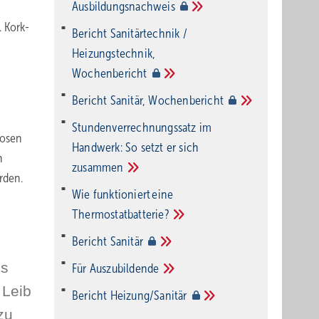
Ausbildungsnachweis
 Kork-
Bericht Sanitärtechnik /
Heizungstechnik,
Wochenbericht
Bericht Sanitär,
Wochenbericht
Stundenverrechnungssatz im
losen
Handwerk: So setzt er sich
n
zusammen
rden.
Wie funktioniert eine
Thermostatbatterie?
Bericht
Sanitär
es
Für
Auszubildende
 Leib
Bericht
Heizung/Sanitär
zu