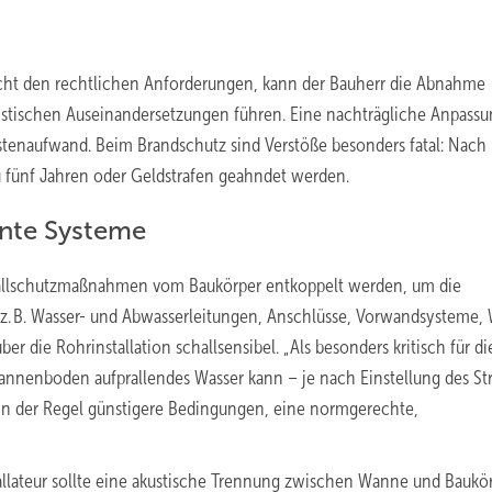
ht den rechtlichen Anforderungen, kann der Bauherr die Abnahme
istischen Auseinandersetzungen führen. Eine nachträgliche Anpassu
enaufwand. Beim Brandschutz sind Verstöße besonders fatal: Nach 
zu fünf Jahren oder Geldstrafen geahndet werden.
ente Systeme
Schallschutzmaßnahmen vom Baukörper entkoppelt werden, um die
ft z. B. Wasser- und Abwasserleitungen, Anschlüsse, Vorwandsysteme,
er die Rohrinstallation schallsensibel. „Als besonders kritisch für di
nnenboden aufprallendes Wasser kann – je nach Einstellung des Str
in der Regel günstigere Bedingungen, eine normgerechte,
allateur sollte eine akustische Trennung zwischen Wanne und Baukö