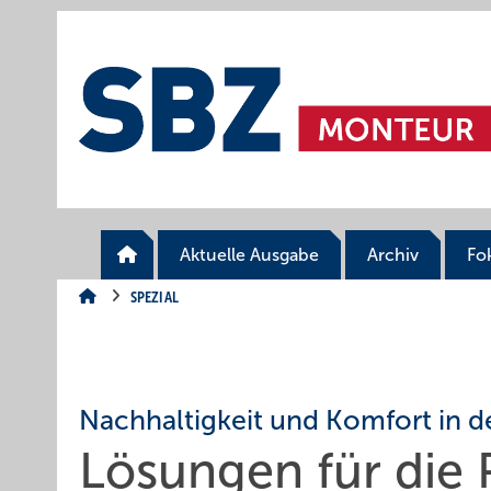
Springe
Springe
Springe
auf
auf
auf
Hauptinhalt
Hauptmenü
SiteSearch
Aktuelle Ausgabe
Archiv
Fo
SPEZIAL
Nachhaltigkeit und Komfort in 
Lösungen für die 