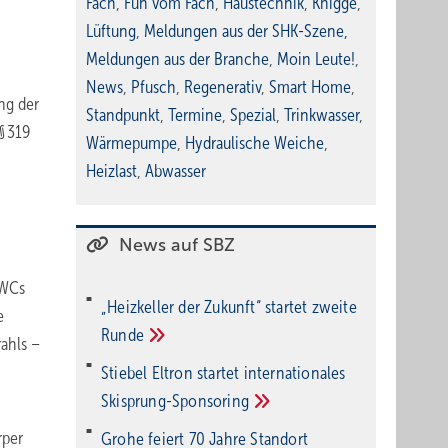
Fach
,
Fun vom Fach
,
Haustechnik
,
Knigge
,
Lüftung
,
Meldungen aus der SHK-Szene
,
Meldungen aus der Branche
,
Moin Leute!
,
News
,
Pfusch
,
Regenerativ
,
Smart Home
,
ng der
Standpunkt
,
Termine
,
Spezial
,
Trinkwasser
,
§ 319
Wärmepumpe
,
Hydraulische Weiche
,
Heizlast
,
Abwasser
News auf SBZ
 WCs
„Heizkeller der Zu­kunft“ star­tet zwei­te
e
Run­de
ahls –
Stiebel Eltron startet internatio­nales
Ski­sprung-Spon­soring
rper
Grohe feiert 70 Jahre Standort