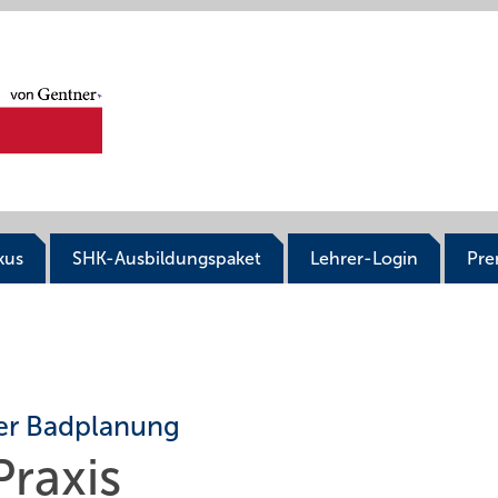
kus
SHK-Ausbildungspaket
Lehrer-Login
Pr
der Badplanung
Praxis