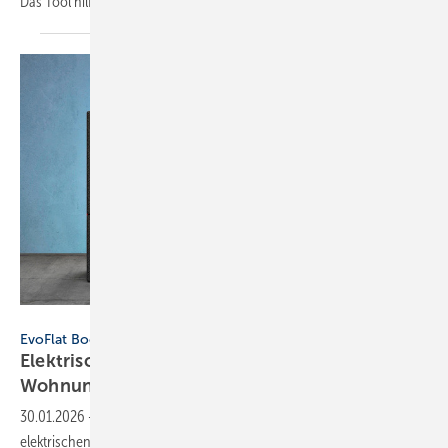
Das Tool hilft überschlägig
dabei...
Bild: Danfoss
EvoFlat Booster für Trinkwarmwasser
Elektrischer Nacherwärmer ergänzt
Wohnungsstationen für
Warmwasserkomfort
30.01.2026
-
Mit dem EvoFlat Booster stellt Danfoss einen
elektrischen Nacherwärmer vor, der die Trinkwarmwassertemperatur