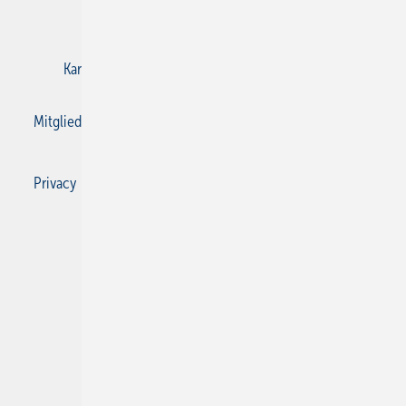
E-Paper
Gentner Verlag
Impressum
Karriere bei Gentner
Kontakt
Mediaservice
Mitgliedschaften und Engagement
Privacy Manager
Privacy Manager
RSS-Feed
SBZ Monteur abonnieren
© 2026 SBZ Monteur