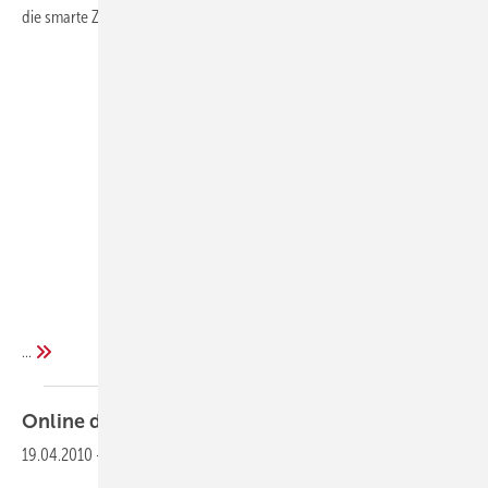
die smarte Zukunft ist.
...
Online den Hydraulischen Abgleich
verstehen
19.04.2010
-
Das neue E-Learning-Portal von Danfoss