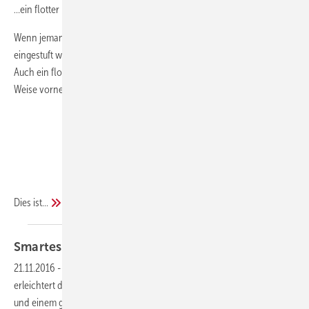
…ein flotter hydraulischer Abgleich?
Wenn jemand die Frage stellt ob etwas als groß, mittel oder klein
eingestuft werden soll hat man in der Regel kaum Schwierigkeiten.
Auch ein flotter hydraulischer Abgleich lässt sich annähernd auf diese
Weise vornehmen.
Dies
ist...
Smartes Heizen mit
Danfoss
21.11.2016
-
Ob Heizkörper-oder Fußbodenheizung, Danfoss Link
erleichtert den Alltag Ihrer Kunden mit einer intuitiven Handhabung
und einem großem Einsparpotenzial – wir zeigen Ihnen wie einfach