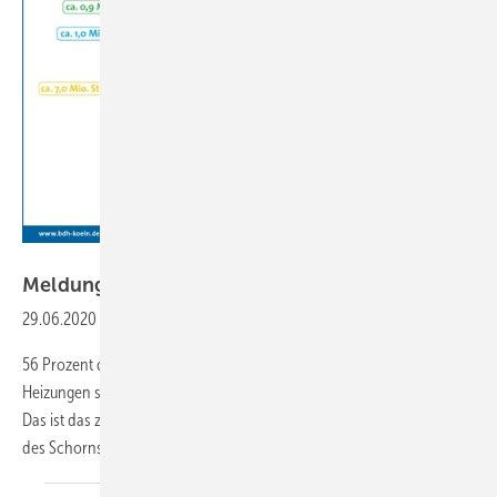
BDH
Meldungen aus der
SHK-Szene
29.06.2020
-
Jede zweite Heizung in Deutschland ist veraltet
56 Prozent der insgesamt ca. 21 Millionen in Deutschland installierten
Heizungen sind technisch veraltet und damit unzureichend effizient.
Das ist das zentrale Ergebnis der Erhebungen, die der Bundesverband
des Schornsteinfegerhandwerks (ZIV) und
der...