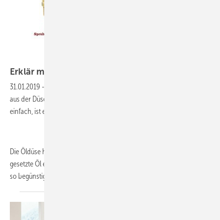
Erklär mal: Die
Öldüse
31.01.2019
-
So wie war das jetzt nochmal - Dass Öl plempert vorne
aus der Düse und dann gibt es ein kleines Feuerchen? Ganz so
einfach, ist es eben nicht:-)!
Die Öldüse hat die Aufgabe, dass von der Ölpumpe unter Druck
gesetzte Öl einwandfrei zu zerstäuben. Wird diese Aufgabe gut erfüllt,
so begünstigt dies
den...