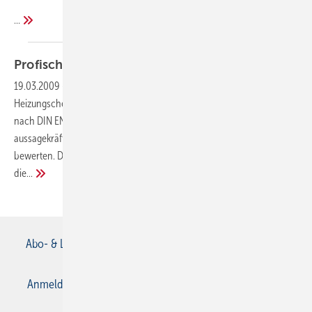
...
Profischulungen zum
Heizungscheck
19.03.2009
-
Danfoss bietet ab sofort Schulungen zum neuen
Heizungscheck nach DIN EN 15378 an. Der normierte Heizungscheck
nach DIN EN 15378 ist ein schnelles, kostengünstiges und
aussagekräftiges Verfahren, um die gesamte Heizungsanlage zu
bewerten. Die einzelnen Anlagenkomponenten werden dabei durch
die...
Abo- & Leserservice
AGB
Alle Inhalte chronologisch
Anmelden
Anmeldung & Registrierung
Datenschutz