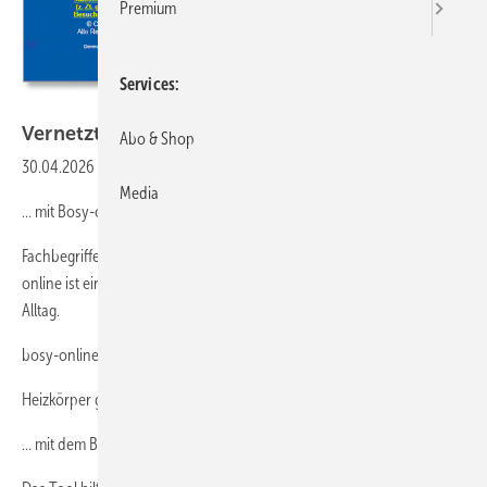
Premium
Services
Bild: ChatGPT/SBZ Monteur
Vernetzt
Abo & Shop
30.04.2026
-
SHK-Wis sen nachschlagen ...
Media
… mit Bosy-online
Fachbegriffe, Abkürzungen oder technische Zusammenhänge: Bosy-
online ist eine starke Adresse zum schnellen Nachschlagen im SHK-
Alltag.
bosy-online.de
Heizkörper grob prüfen ...
… mit dem BWP-Heizkörperrechner