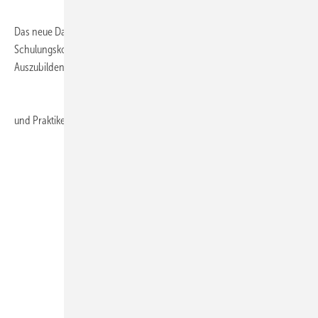
Das neue Danfoss E-Learning-Portal www.dancademy.de ist ein
Schulungskonzept für die Aus- und Weiterbildung von
Auszubildenden
und Praktikern aus der Heizungsbranche.