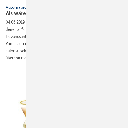
Bild: Getty Images/sturti
Automatischer hydraulischer Abgleich
Als wäre es berechnet
worden
04.06.2019
-
Viele Jahrzehnte sind bereits ins Land gegangen, in
denen auf die Notwendigkeit des hydraulischen Abgleichs von
Heizungsanlagen hingewiesen wurde. Das Errechnen entsprechender
Voreinstellungen wurde trotzdem nicht zum Standard. Jetzt wird es
automatisch von einem System aus dem Hause Danfoss
übernommen.