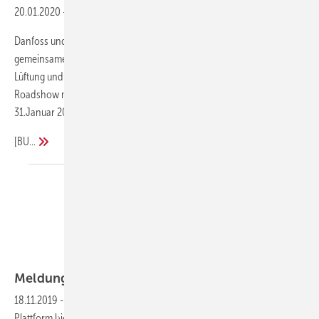
20.01.2020
-
Roadshow: Bis zum 31. Januar anmelden
Danfoss und Beckhoff Automation informieren mit einer
gemeinsamen Roadshow über Wege zur Integration von Heizung,
Lüftung und Klimatechnik in Systeme der Gebäudeautomation. Die
Roadshow macht in 5 Städten Station, die Anmeldung ist bis
31.Januar 2020 möglich.
[BU...
Danfoss
Meldungen aus der
SHK-Szene
18.11.2019
-
Heizungstechnik leicht gemacht:Danfoss Online-
Plattform bietet praxisnahe Infos für Heizungsbauer