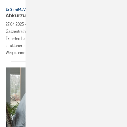
Bild: Danfoss
EnSimiMaV für das SHK-Handwerk
Abkürzungen
helfen
27.04.2023
-
Der hydraulische Abgleich großer
Gaszentralheizungsanlagen ist seit Oktober 2022 Pflicht. Die Danfoss-
Experten halten das Geforderte für machbar, sofern der Heiztechniker
strukturiert und pragmatisch vorgeht. Ein neues Whitepaper zeigt den
Weg zu einer zügigen Umsetzung der Vorgaben
auf.