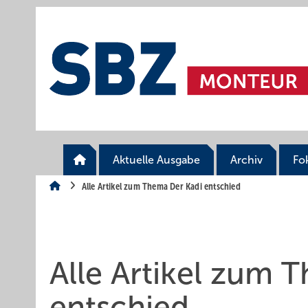
Springe
Springe
Springe
auf
auf
auf
Hauptinhalt
Hauptmenü
SiteSearch
Aktuelle Ausgabe
Archiv
Fo
Alle Artikel zum Thema Der Kadi entschied
Alle Artikel zum 
entschied