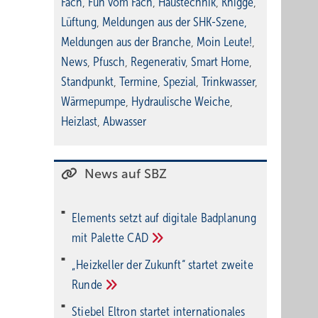
Fach
,
Fun vom Fach
,
Haustechnik
,
Knigge
,
Lüftung
,
Meldungen aus der SHK-Szene
,
Meldungen aus der Branche
,
Moin Leute!
,
News
,
Pfusch
,
Regenerativ
,
Smart Home
,
Standpunkt
,
Termine
,
Spezial
,
Trinkwasser
,
Wärmepumpe
,
Hydraulische Weiche
,
Heizlast
,
Abwasser
News auf SBZ
Elements setzt auf di­gi­ta­le Bad­pla­nung
mit Palette
CAD
„Heizkeller der Zu­kunft“ star­tet zwei­te
Run­de
Stiebel Eltron startet internatio­nales