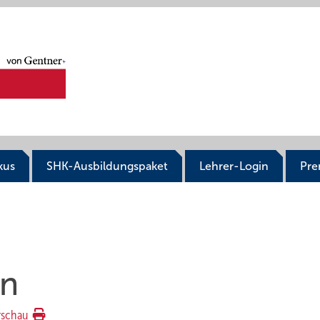
kus
SHK-Ausbildungspaket
Lehrer-Login
Pr
en
rschau