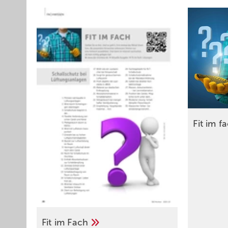
Fit im
f
Fit im
Fach