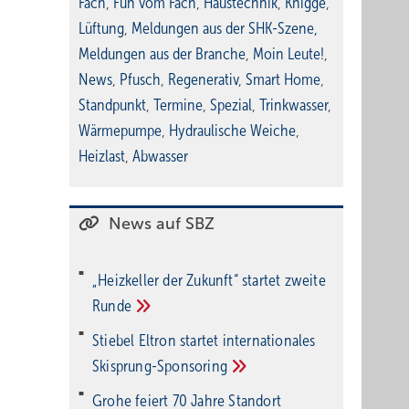
Fach
,
Fun vom Fach
,
Haustechnik
,
Knigge
,
Lüftung
,
Meldungen aus der SHK-Szene
,
Meldungen aus der Branche
,
Moin Leute!
,
News
,
Pfusch
,
Regenerativ
,
Smart Home
,
Standpunkt
,
Termine
,
Spezial
,
Trinkwasser
,
Wärmepumpe
,
Hydraulische Weiche
,
Heizlast
,
Abwasser
News auf SBZ
„Heizkeller der Zu­kunft“ star­tet zwei­te
Run­de
Stiebel Eltron startet internatio­nales
Ski­sprung-Spon­soring
Grohe feiert 70 Jahre Standort