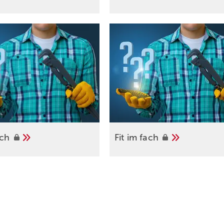
ach
Fit im
fach