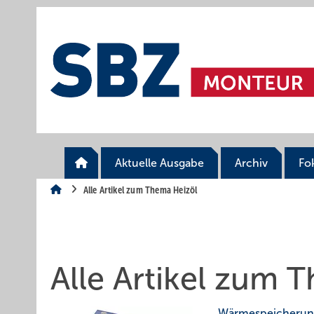
Springe
Springe
Springe
auf
auf
auf
Hauptinhalt
Hauptmenü
SiteSearch
Aktuelle Ausgabe
Archiv
Fo
Alle Artikel zum Thema Heizöl
Alle Artikel zum 
… Wärmespeicheru