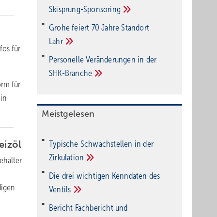
Ski­sprung-Spon­soring
Grohe feiert 70 Jahre Standort
Lahr
fos für
Personelle Veränderungen in der
SHK-Branche
orm für
 in
Meistgelesen
eizöl
Typische Schwachstellen in der
Zirkulation
ehälter
Die drei wichtigen Kenndaten des
digen
Ventils
Bericht Fachbericht und