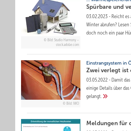
Spürbare und v
03.02.2023
-
Reicht es
Winter abrufen? Lesen
doch noch ein paar H
Bild: Studio Harmony –
stock.adobe.com
Einstrangsystem in 
Zwei verlegt ist
03.05.2022
-
Damit das 
einige Details über da
gelangt.
Bild: IWO
Meldungen für 