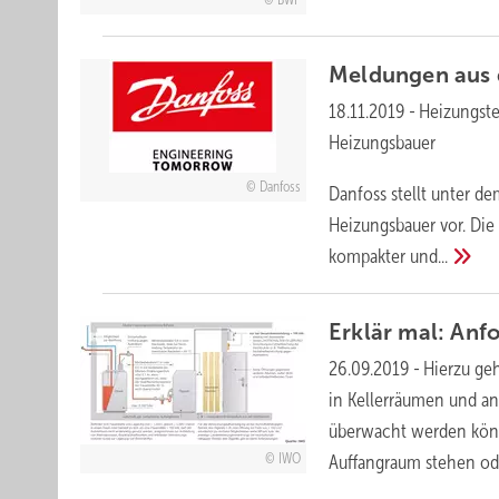
Meldungen aus
18.11.2019
-
Heizungste
Heizungsbauer
Danfoss
Danfoss stellt unter d
Heizungsbauer vor. Die 
kompakter
und...
Erklär mal: Anf
26.09.2019
-
Hierzu geh
in Kellerräumen und an
überwacht werden könn
IWO
Auffangraum stehen o