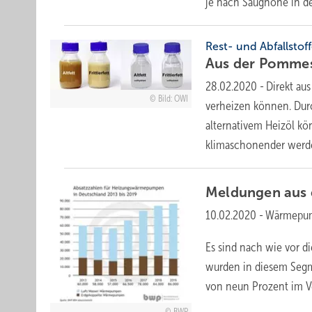
je nach Saughöhe in de
Rest- und Abfallstof
Aus der Pomme
28.02.2020
-
Direkt aus
Bild: OWI
verheizen können. Durc
alternativem Heizöl k
klimaschonender werde
Meldungen aus
10.02.2020
-
Wärmepump
Es sind nach wie vor 
wurden in diesem Segme
von neun Prozent im Ve
BWP