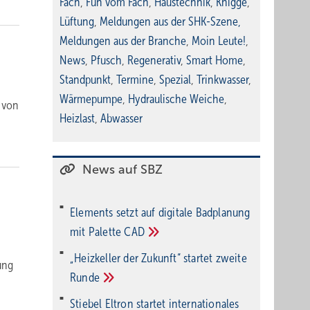
Fach
,
Fun vom Fach
,
Haustechnik
,
Knigge
,
Lüftung
,
Meldungen aus der SHK-Szene
,
Meldungen aus der Branche
,
Moin Leute!
,
News
,
Pfusch
,
Regenerativ
,
Smart Home
,
Standpunkt
,
Termine
,
Spezial
,
Trinkwasser
,
Wärmepumpe
,
Hydraulische Weiche
,
 von
Heizlast
,
Abwasser
News auf SBZ
Elements setzt auf di­gi­ta­le Bad­pla­nung
mit Palette
CAD
„Heizkeller der Zu­kunft“ star­tet zwei­te
ung
Run­de
Stiebel Eltron startet internatio­nales