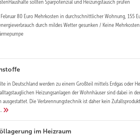
stenHaushalte sollten Sparpotenzial und Heizungstausch prüfen
Februar 80 Euro Mehrkosten in durchschnittlicher Wohnung, 155 E
energieverbrauch durch mildes Wetter gesunken / Keine Mehrkosten
Wärmepumpe
nstoffe
lte in Deutschland werden zu einem Großteil mittels Erdgas oder He
alltagstauglichen Heizungsanlagen der Wohnhäuser sind dabei in de
 ausgestattet. Die Verbrennungstechnik ist daher kein Zufallsprodukt
..
zöllagerung im
Heizraum