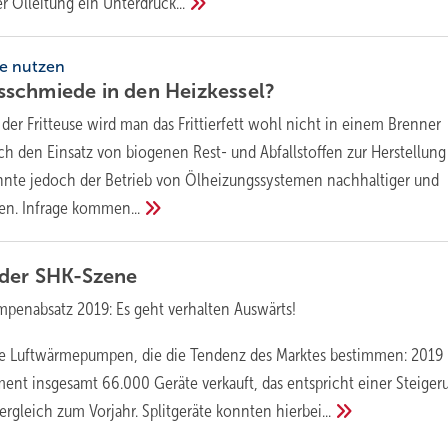
r Ölleitung ein
Unterdruck...
fe nutzen
sschmiede in den
Heizkessel?
 der Fritteuse wird man das Frittierfett wohl nicht in einem Brenner
h den Einsatz von biogenen Rest- und Abfallstoffen zur Herstellung
önnte jedoch der Betrieb von Ölheizungssystemen nachhaltiger und
n. Infrage
kommen...
 der
SHK-Szene
enabsatz 2019: Es geht verhalten Auswärts!
die Luftwärmepumpen, die die Tendenz des Marktes bestimmen: 2019
nt insgesamt 66.000 Geräte verkauft, das entspricht einer Steiger
rgleich zum Vorjahr. Splitgeräte konnten
hierbei...