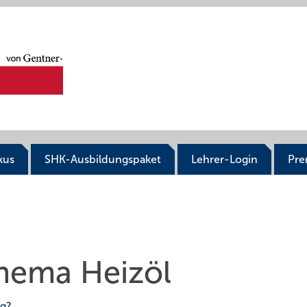
kus
SHK-Ausbildungspaket
Lehrer-Login
Pr
Thema Heizöl
ng?