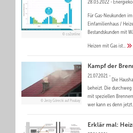
28.03.2022
-
Energieko
Für Gas-Neukunden im 
Einfamilienhaus / Heiz
Bestandskunden mit 
co2online
Heizen mit Gas
ist...
Kampf der
Bren
21.07.2021
-
Die Hausha
beheizt. Die durchweg 
mit speziellen Brennern
Jerzy Górecki auf Pixabay
wer kann es denn
jetzt.
Erklär mal: Hei