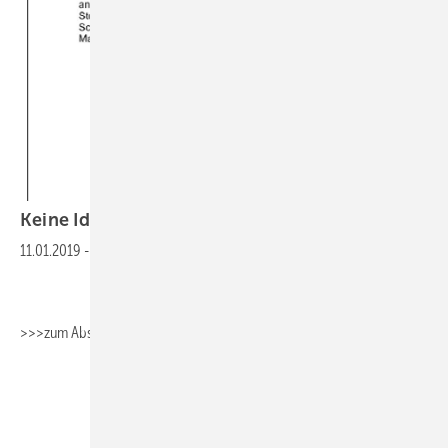
Keine Idee fürs Berichtsheft? Wir haben
eine!
11.01.2019
-
>>>zum Absaugen>>>Fachbericht_Sanitärtechnik
>>>zum
Absaugen>>>Fachbericht_Heizungstechnik