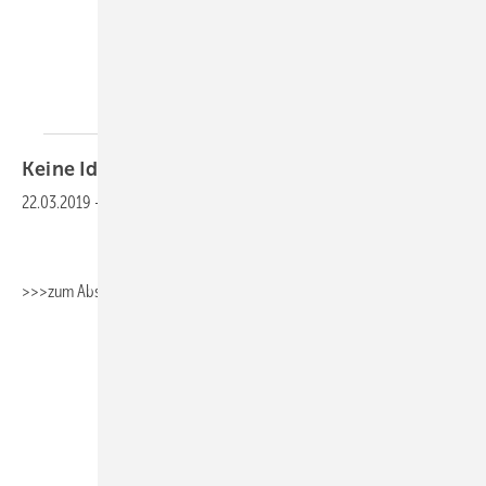
Keine Idee fürs Berichtsheft? Wir haben
eine!
22.03.2019
-
>>>zum Absaugen>>>Fachbericht_Umwelttechnik
>>>zum
Absaugen>>>Fachbericht_Heizungstechnik