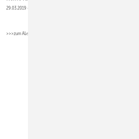
29.03.2019
-
>>>zum Absaugen>>>Fachbericht_Heizungstechnik
>>>zum
Absaugen>>>Fachbericht_Sanitärtechnik