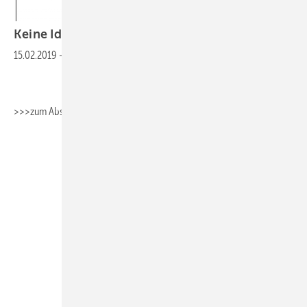
Keine Idee fürs Berichtsheft? Wir haben
eine!
15.02.2019
-
>>>zum Absaugen>>>Fachbericht_Heizungstechnik
>>>zum
Absaugen>>>Fachbericht_Umwelttechnik