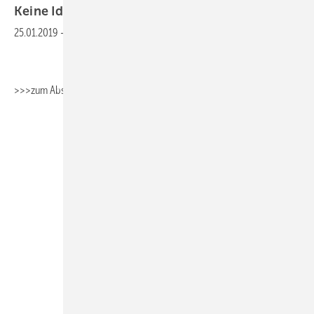
Keine Idee fürs Berichtsheft? Wir haben
eine!
25.01.2019
-
>>>zum Absaugen>>>Fachbericht_Heizung
>>>zum
Absaugen>>>Fachbericht_Sanitär