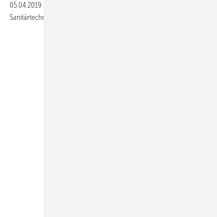
05.04.2019
-
>>>zum Absaugen>>>Fachbericht_Heizung und
Sanitärtechnik