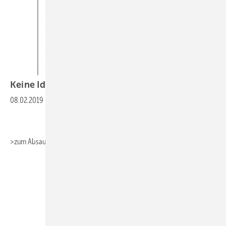
Keine Idee fürs Berichtsheft? Wir haben
eine!
08.02.2019
-
>zum Absaugen>>>Fachbericht_Heizungstechnik
>zum
Absaugen>>>Fachbericht_Umwelttechnik