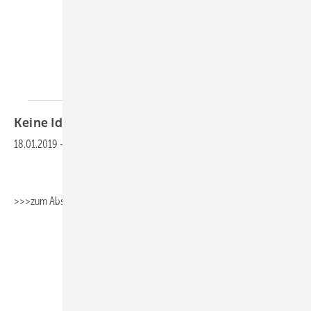
Keine Idee fürs Berichtsheft? Wir haben
eine!
18.01.2019
-
>>>zum Absaugen>>>Fachbericht_Sanitärtechnik
>>>zum
Absaugen>>>Fachbericht_Heizungstechnik