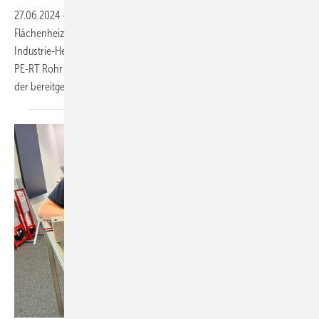
27.06.2024
-
Effizientes Heizen mit einer Fußboden- oder
Flächenheizung ist eine Frage der richtigen Verteilung. TECE­floor
Industrie-Heizkreisverteiler sorgen in Verbindung mit dem TECEfloor
PE-RT Rohr 25x2,5 mm zuverlässig für eine gleichmäßige Verteilung
der bereitgestellten Wärmeenergie. Nun hat TECE
sein...