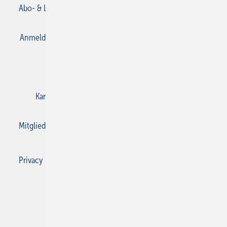
Abo- & Leserservice
AGB
Alle Inhalte chronologisch
Anmelden
Anmeldung & Registrierung
Datenschutz
E-Paper
Gentner Verlag
Impressum
Karriere bei Gentner
Kontakt
Mediaservice
Mitgliedschaften und Engagement
Privacy Manager
Privacy Manager
RSS-Feed
SBZ Monteur abonnieren
© 2026 SBZ Monteur