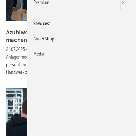
Premium
Services
Tece
Azubiwoche bei Tece: Hand­werk er­leb­bar
Abo & Shop
ma­chen
21.07.2025
-
Die Tece-Azubiwoche begeistert angehende
Media
Anlagenmechaniker SHK mit Praxisworkshops, Werksführungen und
persönlichen Begegnungen. Ziel ist es, junge Talente für das SHK-
Handwerk zu
gewinnen.