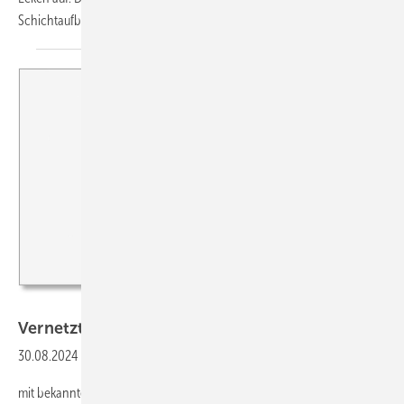
Schichtaufbau setzt diesen Problemen ein Ende.
Bei...
Bild: bauimpulse.podigee.io
Vernetzt
30.08.2024
-
Podcast zu heißem Thema ...
mit bekannten Sprecherinnen und Sprechern