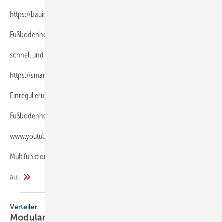
https://bauimpulse.podigee.io/
Fußbodenheizungen ...
schnell und zuverlässig auslegen
https://smartfloor.tece.com
Einregulierung einer ...
Fußbodenheizung mit sichtbaren Reaktionen im Video
www.youtube.com
Multifunktionale App ...
au...
Verteiler
Modular
erweiterbar