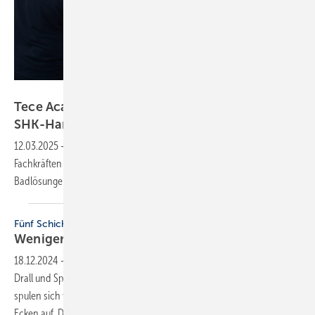
Tece
Tece Academy: Wei­ter­bil­dung für
SHK-Hand­wer­ker
12.03.2025
-
Die Tece Academy bietet kostenfreie Schulungen, die
Fachkräften das nötige Rüstzeug für die Beratung und Umsetzung von
Badlösungen
vermittelt.
Fünf Schichten, ein Rohr
Weniger Drall und
Spannung
18.12.2024
-
Beim Verlegen von Fußbodenheizungen treten häufig
Drall und Spannungen durch Rückstellkräfte auf. Die Folge: Ringbunde
spulen sich vom Abrollwagen und Verlegeplatten stellen sich in den
Ecken auf. Das neue TECEfloor Soft-PERT 5S Rohr mit optimiertem