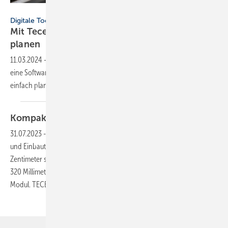
Tece
Digitale Tools
Mit Tecesmartwall Installationswände einfach
planen
11.03.2024
-
Mit Tecesmartwall bietet Sanitärtechnikhersteller Tece
eine Software an, mit der sich Sanitärwände schnell, präzise und
einfach planen
lassen.
Kompakt
Spülen
31.07.2023
-
Das Bad ist ein Raum mit vielen notwendigen Funktionen
und Einbauten – da kommt es auf jeden Zentimeter an. Entscheidende
Zentimeter spart ein neues Kompakt-WC-Modul von TECE: Es ist nur
320 Millimeter breit, also 18 Zentimeter schmaler als das übliche WC-
Modul. TECEprofil Compact 320 ist
trotz...