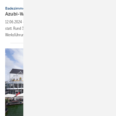
Tece
Badezimmer
Azubi-Woche bei Tece: Das Bad im
Ganzen
12.06.2024
-
Vom 7. bis 16. Mai 2024 fand die Azubi-Woche bei Tece
statt. Rund 300 Auszubildende nahmen am ganztägigen Workshop mit
Werksführung
teil.