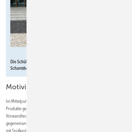
Tece
Die Schüler und Lehrer der Berufsbildende Schulen Osterholz-
Scharmbeck.
Motivierende Praxisworkshops
Im Mittelpunkt standen Praxisworkshops, in denen die Schüler die
Produkte genauer unter die Lupe nehmen konnten. Im Workshop zur
Vorwandtechnik traten die Teilnehmenden in kleinen Teams
gegeneinander an, um eine Vorwandinstallation inklusive WC-Modul
mit Spülkasten zu montieren. Die Herausforderung förderte Teamgeist