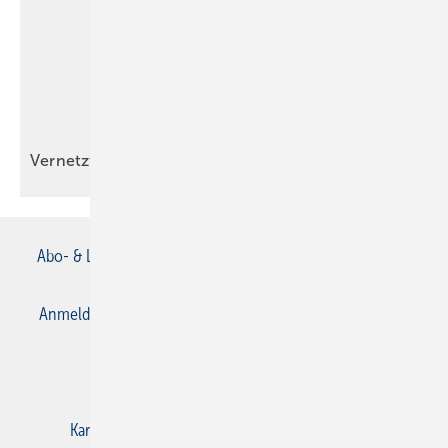
Vernetzt
Abo- & Leserservice
AGB
Alle Inhalte chronologisch
Anmelden
Anmeldung & Registrierung
Datenschutz
E-Paper
Gentner Verlag
Impressum
Karriere bei Gentner
Kontakt
Mediaservice