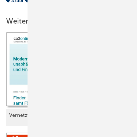
Azubi
Nachwuchskräfte
Tece
Weitere Inhalte
Vernetzt