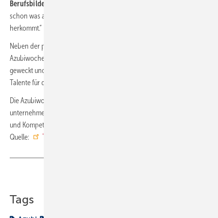
Berufsbildende Schulen Osterholz-Scharmbeck,
fest. „Das macht
schon was aus, mal zu sehen, wo das, womit sie tagtäglich arbeiten,
herkommt.“
Neben der praxisnahen Wissensvermittlung geht es bei der
Azubiwoche um mehr: Berufe sollen erlebbar gemacht, Interesse
geweckt und Perspektiven eröffnet werden. Mit dem klaren Ziel, junge
Talente für das SHK-Handwerk zu gewinnen und langfristig zu fördern.
Die Azubiwoche ist Teil des Angebots der Academy, dem
unternehmenseigenen Forum für Weiterbildung, Wissensaustausch
und Kompetenzaufbau in der SHK-Branche. ■
Quelle:
Tece
/ fl
Teilen
Link kopieren
Tags