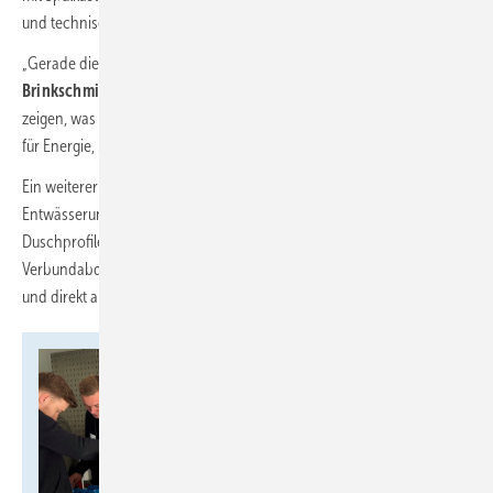
und technisches Verständnis.
„Gerade dieser Teil kommt immer besonders gut an“, so
Michael
Brinkschmidt, Referent der Tece Academy.
„Die Azubis können
zeigen, was sie draufhaben – und gleichzeitig sorgt der Wettbewerb
für Energie, Motivation und echte Lernerfolge.“
Ein weiterer Schwerpunkt war der Workshop zur
Entwässerungstechnik mit Fokus auf den fachgerechten Einbau von
Duschprofilen und -rinnen sowie die praktische Anwendung von
Verbundabdichtungen. Komplexe Inhalte wurden hier anschaulich
und direkt anwendbar vermittelt.