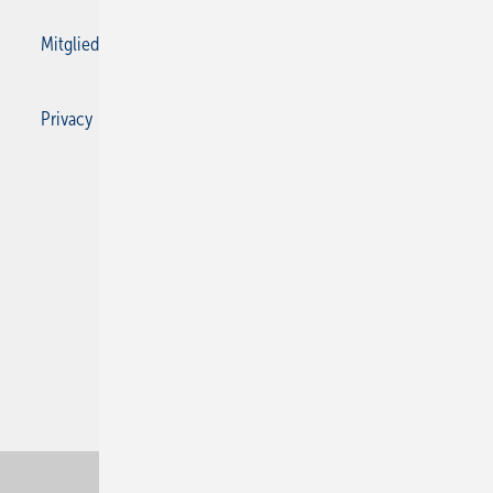
Mitgliedschaften und Engagement
Privacy Manager
Privacy Manager
RSS-Feed
SBZ Monteur abonnieren
© 2026 SBZ Monteur
Nach oben