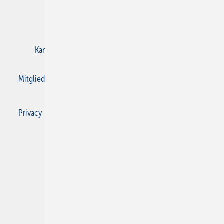
E-Paper
Gentner Verlag
Impressum
Karriere bei Gentner
Kontakt
Mediaservice
Mitgliedschaften und Engagement
Privacy Manager
Privacy Manager
RSS-Feed
SBZ Monteur abonnieren
© 2026 SBZ Monteur