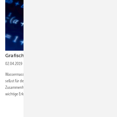
Grafische Lösung oder
Formel?
02.04.2019
-
Mischungskreuz
Wassermassen von unterschiedlicher Temperatur zu mischen läuft
selbst für den Anlagenmechaniker meistens im Hintergrund ab. Die
Zusammenhänge lassen sich aber sehr gut darstellen und bringen
wichtige Erkenntnisse fürs Arbeitsleben.