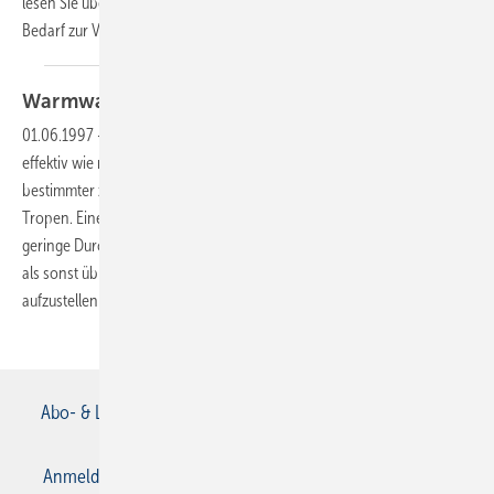
lesen Sie über eine Entwicklung, bei der warmes Wasser nur bei
Bedarf zur Verfügung gestellt
wird.
Warmwasser,
geschichtet?
01.06.1997
-
Um die von der Sonne gesandte kostenlose Energie so
effektiv wie möglich zu nutzen, bedarf es in unseren Breiten
bestimmter zusätzlicher Einrichtungen als beispielsweise in den
Tropen. Eine davon ist der Schichtenspeicher, mit dem sich die
geringe Durchmischung des Speicherwassers mehr Sonnenenergie
als sonst üblich verwenden läßt. Wie er arbeitet und wie er
aufzustellen ist, schildert unser
Bericht.
Abo- & Leserservice
AGB
Alle Inhalte chronologisch
Anmelden
Anmeldung & Registrierung
Datenschutz