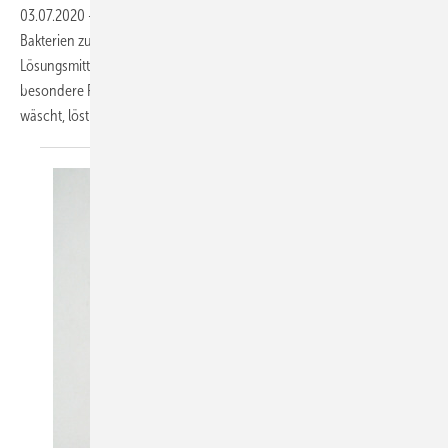
03.07.2020
-
Wasser und Seife verringern die Gefahr, Viren und
Bakterien zu übertragen. Warmes Wasser ist ein deutlich besseres
Lösungsmittel als kaltes und spielt deshalb bei der Handhygiene eine
besondere Rolle: Wer sich die Hände mit warmem Wasser und Seife
wäscht, löst den anhaftenden Fettfilm
besonders...