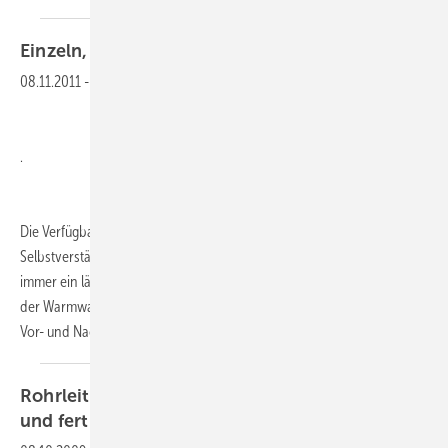
Einzeln, Gruppe oder
zentral?
08.11.2011
-
Versorgung mit Warmwasser
.
Die Verfügbarkeit von warmem Wasser ist heute eine
Selbstverständlichkeit. Vorbei die Zeiten, als vor dem Badevergnügen
immer ein lästiges Befeuern des Kohlebadeofens stand. Hinsichtlich
der Warmwasser-Verteilung unterscheidet man drei Systeme, die mit
Vor- und
Nachteilen...
Rohrleitungen für thermische Solaranlagen "fix
und fertig"
gedämmt