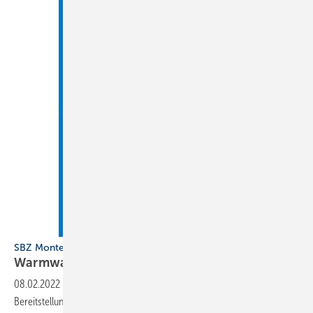
SBZ Monteur Fokus
Warmwasser... und wie es erhitzt
wird
08.02.2022
-
Komfort und Hygiene sind erklärte Ziele bei der
Bereitstellung von Trinkwarmwasser.