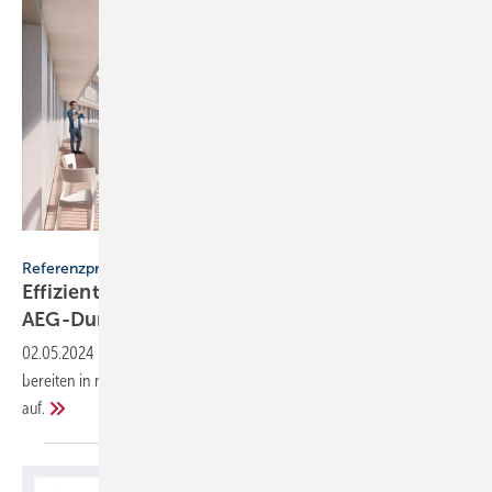
AEG Haustechnik
Referenzprojekt
Effiziente Warm­wasser­versorgung mit
AEG-Durch­lauf­erhitzern
02.05.2024
-
Elektrische Durchlauferhitzer von AEG Haustechnik
bereiten in neuen Münchner Azubi-Appartements Warmwasser
auf.