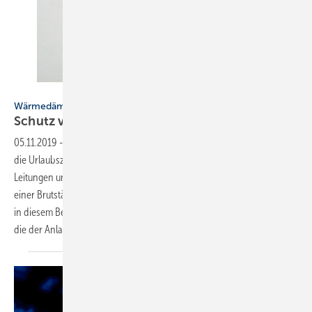
Bild: Armacell
Wärmedämmung als Prävention
Schutz vor Kühle und
Hitze
05.11.2019
-
Im Sommer steigt die Legionellen-Gefahr: Bedingt durch
die Urlaubszeit stagniert Wasser über einen längeren Zeitraum in den
Leitungen und haustechnische Installationen können so ungewollt zu
einer Brutstätte für die gefährlichen Bakterien werden. Daher werden
in diesem Beitrag einige grundsätzliche Zusammenhänge geschildert,
die der Anlagenmechaniker beachten
sollte.