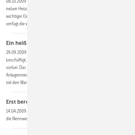
08.10.2009
-
Vorgedämmte Rohrleitungen für Solaranlagen sind
neben Heizungs- und Warmwasserinstallationen ein weiterer
wichtiger Einsatzbereich für das Energiesparrohr „Wicu Eco“. So
verfügt die werkseitige Wärmedämmung des
Markenkupferroh
Ein heißes
Thema
29.09.2009
-
Wenn man sich mit dem Thema Wassertechnik
beschäftigt, dann kommt man an der Hygieneproblematik nicht
vorbei. Das haben meine Azubi-Kollegen und ich, alle
Anlagenmechaniker im 3. Ausbildungsjahr, schnell gemerkt, als wir uns
mit den
Warmwasseran
Erst berechnet und dann richtig
eingestellt
14.04.2009
-
Wurden unter Berücksichtigung dieser Einflussgrößen
die Nennweiten der Teilstrecken
ei