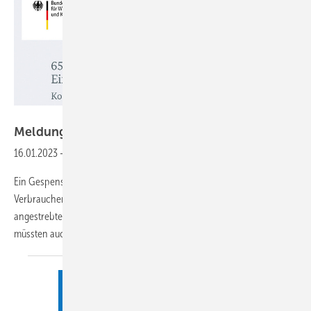
BMWK
Meldungen für die
SHK-Szene
16.01.2023
-
Kessel raus, oder was?65 Prozent erneuerbare Energie
Ein Gespenst geistert durch die Köpfe der ohnehin verunsicherten
Verbraucher in Deutschland. Einige Bürgern lesen und verstehen das
angestrebte Gesetz zum Einbau neuer Heizungsanlagen so, als
müssten auch bestehende Heizungsanlagen
zwingend...