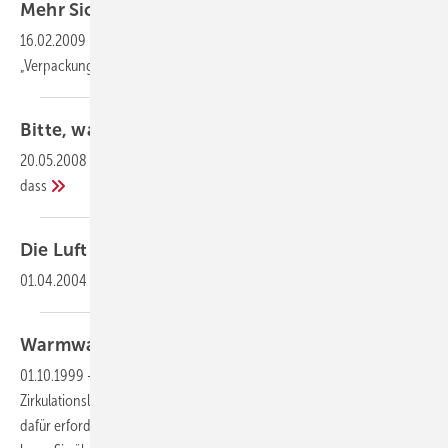
Mehr Sicherheit rund ums
Trinkwasser
16.02.2009
-
Trinkwasser ist unser wichtigstes Lebensmittel. Die
„Verpackung“, das heißt
Warmwasserbereite
Bitte, warten Sie! (Teil 2 von
4)
20.05.2008
-
Wartung kommt nicht von „warten“. Das bedeutet,
dass
Die Luft muss
raus
01.04.2004
-
Entlüften von Warmwasser-
Heizungsanlagen
Warmwasser auf
Anforderung
01.10.1999
-
Die Pumpen von Warmwasseranlagen mit
Zirkulationsleitung laufen mehrere Stunden am Tag. Wie lässt sich der
dafür erforderliche Energiebedarf reduzieren? In unserem Beitrag