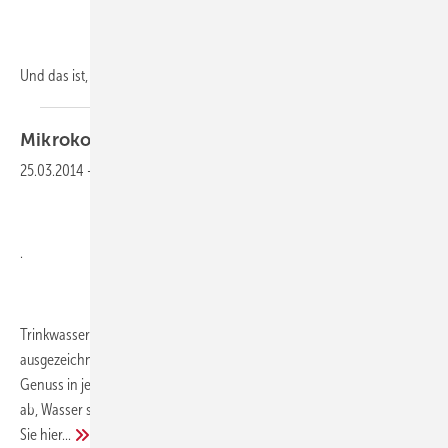
Und das ist, wie immer, Grund genug dieses Thema
im...
Mikrokosmos
Wassertropfen
25.03.2014
-
Bakterien im Trinkwasser
.
Trinkwasser genießt als Lebensmittel Nummer Eins einen
ausgezeichneten Ruf. Es wird streng kontrolliert und ist auch bei
Genuss in jedem Fall unbedenklich. Hieraus leitet sich die Annahme
ab, Wasser sei steril. Tatsächlich aber, ist im Nass richtig was los. Lesen
Sie
hier...