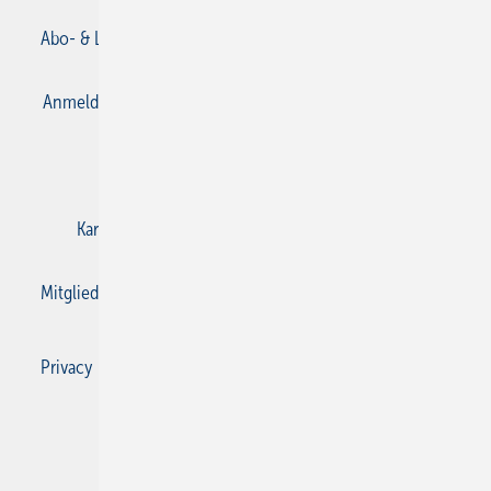
Abo- & Leserservice
AGB
Alle Inhalte chronologisch
Anmelden
Anmeldung & Registrierung
Datenschutz
E-Paper
Gentner Verlag
Impressum
Karriere bei Gentner
Kontakt
Mediaservice
Mitgliedschaften und Engagement
Privacy Manager
Privacy Manager
RSS-Feed
SBZ Monteur abonnieren
© 2026 SBZ Monteur