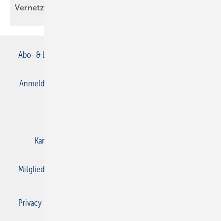
Vernetzt
Abo- & Leserservice
AGB
Alle Inhalte chronologisch
Anmelden
Anmeldung & Registrierung
Datenschutz
E-Paper
Gentner Verlag
Impressum
Karriere bei Gentner
Kontakt
Mediaservice
Mitgliedschaften und Engagement
Privacy Manager
Privacy Manager
RSS-Feed
SBZ Monteur abonnieren