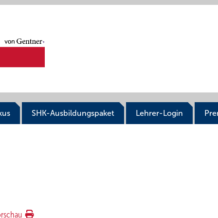
kus
SHK-Ausbildungspaket
Lehrer-Login
Pr
orschau