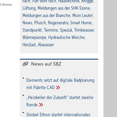
Fach
,
Fun vom Fach
,
Haustechnik
,
Knigge
,
BZ Monteur
Lüftung
,
Meldungen aus der SHK-Szene
,
Meldungen aus der Branche
,
Moin Leute!
,
News
,
Pfusch
,
Regenerativ
,
Smart Home
,
Standpunkt
,
Termine
,
Spezial
,
Trinkwasser
,
Wärmepumpe
,
Hydraulische Weiche
,
Heizlast
,
Abwasser
News auf SBZ
Elements setzt auf di­gi­ta­le Bad­pla­nung
mit Palette
CAD
„Heizkeller der Zu­kunft“ star­tet zwei­te
Run­de
Stiebel Eltron startet internatio­nales