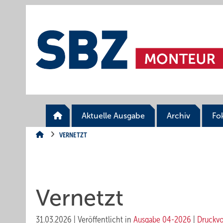
Springe
Springe
Springe
auf
auf
auf
Hauptinhalt
Hauptmenü
SiteSearch
Aktuelle Ausgabe
Archiv
Fo
VERNETZT
Vernetzt
31.03.2026
|
Veröffentlicht in
Ausgabe 04-2026
|
Druckv