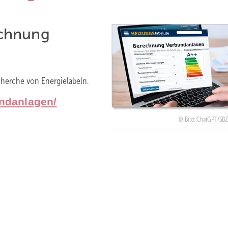
echnung
herche von Energielabeln.
ndanlagen/
Bild: ChatGPT/SB