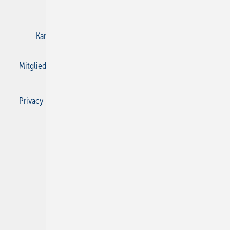
E-Paper
Gentner Verlag
Impressum
Karriere bei Gentner
Kontakt
Mediaservice
Mitgliedschaften und Engagement
Privacy Manager
Privacy Manager
RSS-Feed
SBZ Monteur abonnieren
© 2026 SBZ Monteur