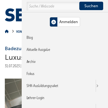
Springe
Springe
Springe
Search
auf
auf
auf
Hauptinhalt
Hauptmenü
SiteSearch
MENÜ
VON DER BAUSTELLE
Blog
Badezusatz frei Haus
Aktuelle Ausgabe
Luxus pur
Archiv
31.07.2023
|
Veröffentlicht in
Ausgabe 08-2023
|
Druckvorschau
Fokus
SHK-Ausbildungspaket
Lehrer-Login