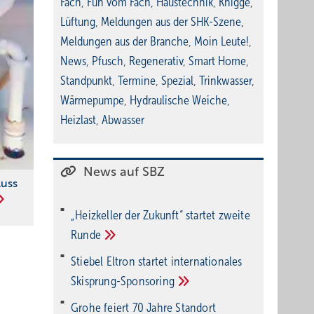
Fach
,
Fun vom Fach
,
Haustechnik
,
Knigge
,
Lüftung
,
Meldungen aus der SHK-Szene
,
Meldungen aus der Branche
,
Moin Leute!
,
News
,
Pfusch
,
Regenerativ
,
Smart Home
,
Standpunkt
,
Termine
,
Spezial
,
Trinkwasser
,
Wärmepumpe
,
Hydraulische Weiche
,
Heizlast
,
Abwasser
News auf SBZ
luss
„Heizkeller der Zu­kunft“ star­tet zwei­te
Run­de
Stiebel Eltron startet internatio­nales
Ski­sprung-Spon­soring
Grohe feiert 70 Jahre Standort