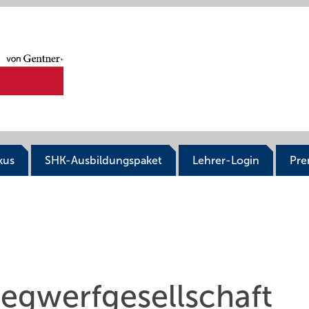
kus
SHK-Ausbildungspaket
Lehrer-Login
Pr
gwerfgesellschaft