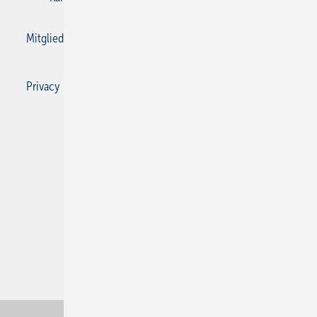
Mitgliedschaften und Engagement
Privacy Manager
Privacy Manager
RSS-Feed
SBZ Monteur abonnieren
© 2026 SBZ Monteur