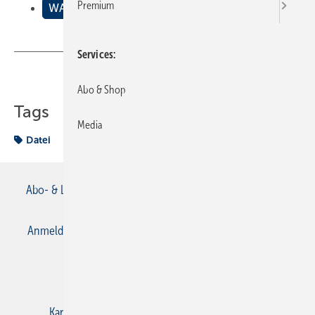
Premium
WAS GEHT ?
Services
Teilen
Link kopieren
Abo & Shop
Tags
Media
Datei
Abo- & Leserservice
AGB
Alle Inhalte chronologisch
Anmelden
Anmeldung & Registrierung
Datenschutz
E-Paper
Gentner Verlag
Impressum
Karriere bei Gentner
Kontakt
Mediaservice