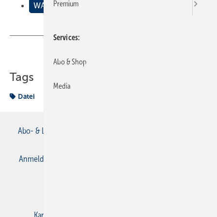
Premium
WAS GEHT ?
Services
Teilen
Link kopieren
Abo & Shop
Tags
Media
Datei
Abo- & Leserservice
AGB
Alle Inhalte chronologisch
Anmelden
Anmeldung & Registrierung
Datenschutz
E-Paper
Gentner Verlag
Impressum
Karriere bei Gentner
Kontakt
Mediaservice