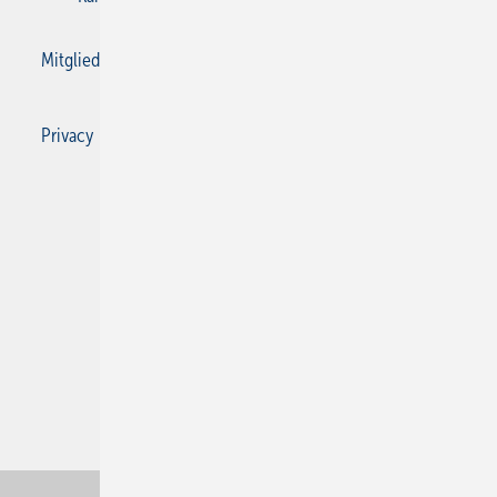
Mitgliedschaften und Engagement
Privacy Manager
Privacy Manager
RSS-Feed
SBZ Monteur abonnieren
© 2026 SBZ Monteur