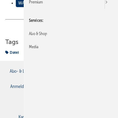
Premium
WAS GEHT ?
Services
Teilen
Link kopieren
Abo & Shop
Tags
Media
Datei
Abo- & Leserservice
AGB
Alle Inhalte chronologisch
Anmelden
Anmeldung & Registrierung
Datenschutz
E-Paper
Gentner Verlag
Impressum
Karriere bei Gentner
Kontakt
Mediaservice