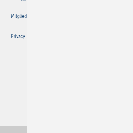
Mitgliedschaften und Engagement
Privacy Manager
Privacy Manager
RSS-Feed
SBZ Monteur abonnieren
© 2026 SBZ Monteur