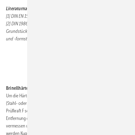
Literaturnachweis:
[1] DIN EN 1561: Gießereiwesen - Gußeisen mit Lamellengraphit
[2] DIN 1986-4: Entwässerungsanlagen für Gebäude und
Grundstücke - Teil 4: Verwendungsbereiche von Abwasserrohren
und -formstücken verschiedener Werkstoffe
.
.
Brinellhärte
Um die Härte eines Stoffes zu bestimmen, wird ein Eindringkörper
(Stahl- oder Hartmetallkugel) mit dem Durchmesser D und der
Prüfkraft F senkrecht in den Probekörper eingedrückt. Nach
Entfernung der Prüfkraft wird der verbleibende Eindruck der Kugel
vermessen und ist ein Maß für die Härte des zu prüfenden Stoffes. Es
werden Kugeln von 1mm, 2mm, 2,5mm, 5mm und 10 mm Durchmesser