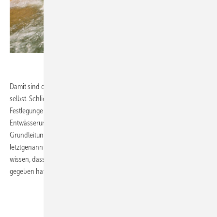
.
Damit sind die Formstücke genauso gut geschützt wie die Rohre
selbst. Schließlich können Gussrohre und Formstücke nach den
Festlegungen der DIN 1986-4 [2] für alle Bereiche eines
Entwässerungssystems – also sogar zur Erstellung von
Grundleitungen – verwendet werden. Und gerade wenn
letztgenannte Verwendung einmal unumgänglich ist, tut es gut zu
wissen, dass man sich bei der Herstellung des Materials richtig Mühe
gegeben hat.
.
.