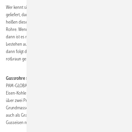
Wer kennt sie nicht, die gusseisernen Abflussrohre? Früher mit Muffe
geliefert, dann von den muffenlosen SML-Rohren abgelöst. Heute
heißen diese Produkte aus dem Hause Saint Gobain PAM-GLOBAL S-
Rohre. Wenn man sich die Zeit nimmt, sie einmal genau zu betrachten,
dann ist es nicht nur Gusseisen, was man da vor Augen hat. Die Rohre
bestehen aus drei Schichten. Innen befindet sich ein Epoxidharz,
dann folgt das Gusseisen. Und außen ist das Rohr mit Acryllack
rotbraun gestrichen.
.
Gussrohre sind eigentlich Schrott
PAM-GLOBAL S-Rohre und Formstücke bestehen aus Grauguss, einer
Eisen-Kohlenstoff-Legierung mit einem Gehalt an Kohlenstoff von
über zwei Prozent. Dieser Kohlenstoff ist in der metallischen
Grundmasse in Form von Lamellen eingelagert. Man bezeichnet diese
auch als Graphitlamellen und das Material entsprechend als
Gusseisen mit Lamellengraphit.