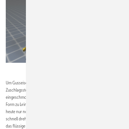
.
Um Gusseisen herzustellen, werden Gussbruch und Eisenschrott mit
Zuschlagsstoffen, wie Koks und Kalk in einem Heißwind-Kupolofen
eingeschmolzen. Dann gilt es, den flüssigen Rohstoff buchstäblich in
Form zu bringen. Die Herstellung der geraden Rohrlängen geschieht
heute nur noch im Schleuderguss-Verfahren. Dabei wird in eine sich
schnell drehende, zylindrische Metallform, der so genannten Kokille,
das flüssige Eisen gegossen. Die Fliehkraft drückt das fließende Metall