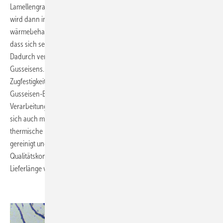
Lamellengraphit, Sorte EN-GJL-150 nach DIN EN 1561 [1]. Dieses Rohr
wird dann in einem Glühofen bei einer Temperatur von 950 °C gezielt
wärmebehandelt. Die thermische Nachbehandlung hat zur Folge,
dass sich sehr kleine, rosettenförmige Graphitlamellen ausbilden.
Dadurch verbessern sich die mechanischen Eigenschaften des
Gusseisens. Eigenspannungen im Material werden abgebaut und die
Zugfestigkeit nimmt zu. Ferner bekommt das Rohr so eine weiche
Gusseisen-Brinellhärte von etwa 210. Und das ist für die spätere
Verarbeitung auf der Baustelle wichtig. Rohre mit dieser Härte lassen
sich auch mit stromlosen Gussrohrschneidern gut ablängen. Ist die
thermische Nachbehandlung abgeschlossen, wird der Rohrrohling
gereinigt und innen geschliffen. Es folgen eine mechanische
Qualitätskontrolle und der genaue Zuschnitt auf die baustellenübliche
Lieferlänge von drei Metern.
.