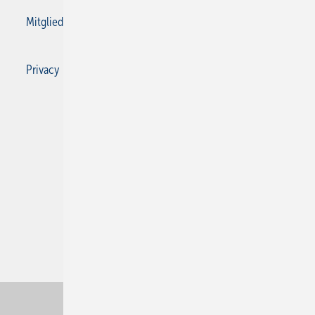
Mitgliedschaften und Engagement
Privacy Manager
Privacy Manager
RSS-Feed
SBZ Monteur abonnieren
© 2026 SBZ Monteur
Nach oben