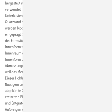
hergestellt werden. Sie entstehen im Sandguss-Verfahren. Hierzu
verwendet man einen Gießkasten, der aus einem Ober- und einem
Unterkasten besteht. Die beiden Gießkastenhälften sind mit einem
Quarzsand gefüllt, der mit Bindemittel gemischt ist. In dem Sand
werden Modellplatten der Formstückhälften unter hohem Druck
eingeprägt. So entsteht eine Gießform, die den Außenabmessungen
des Formstückes entspricht. Da Formstücke Hohlkörper sind, wird als
Innenform zwischen Ober- und Unterkasten ein Kern gelegt, der den
Innenraum des Formstückes ausmacht. Der zwischen Außen- und
Innenform verbleibende Hohlraum entspricht etwa den
Abmessungen des Formstückes – er ist ein wenig größer bemessen,
weil das Metall beim Abkühlen schwindet, also geringfügig schrumpft.
Dieser Hohlraum wird über den Gusstrichter und Eingusskanäle mit
flüssigem Eisen gefüllt. Nach dem Entleeren der Gießform wird das
abgekühlte Gussstück vom Formsand, den Kernresten und den
erstarrten Eisenteilen des Eingusssystems befreit. Nach dem Putzen
und Entgraten in der Abstrahlkammer und in der Schleiferei, folgt das
Aufbringen der Beschichtung. PAM-GLOBAL-Formstücke werden