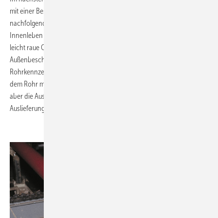
mit einer Beschichtung auf Epoxidharzbasis überzogen und
nachfolgend in einem Ofen vernetzt. Diese Schicht schützt das
Innenleben des Rohres vor chemischen Einflüssen und macht die
leicht raue Oberfläche glatt. Was dann noch folgt, ist die
Außenbeschichtung mit Acryllack und das Aufbringen der
Rohrkennzeichnung. Sie sichert die Rückverfolgbarkeit, falls es mit
dem Rohr mal qualitative Probleme geben sollte. Damit solche Fälle
aber die Ausnahme bleiben, wird jeder Meter Rohr vor der
Auslieferung einer letzten Qualitätskontrolle unterzogen.
.