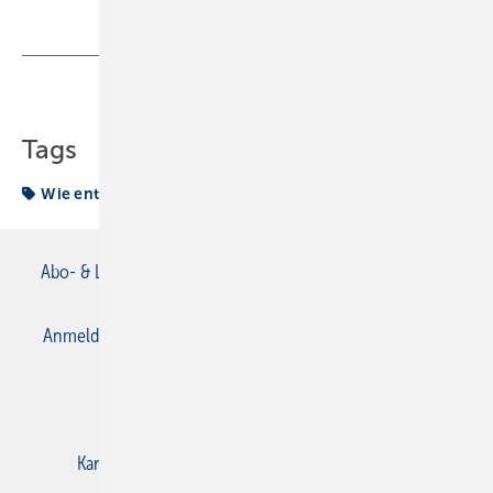
Teilen
Link kopieren
Tags
Wie entsteht eigentlich…
Abo- & Leserservice
AGB
Alle Inhalte chronologisch
Anmelden
Anmeldung & Registrierung
Datenschutz
E-Paper
Gentner Verlag
Impressum
Karriere bei Gentner
Kontakt
Mediaservice