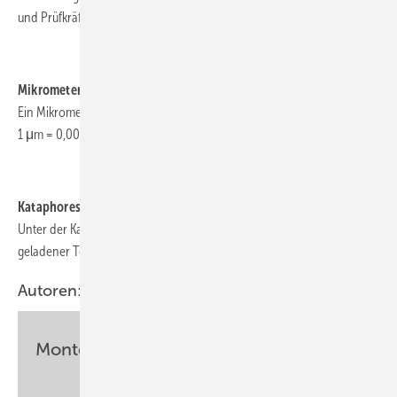
und Prüfkräfte von 9,807 N bis 29,42 kN verwendet.
.
Mikrometer (μm)
Ein Mikrometer ist ein millionster Meter, es gilt also:
1 μm = 0,000 001 m = 10-6 m
.
Kataphorese
Unter der Kataphorese versteht man die Wanderung positiv
geladener Teilchen zur Kathode
Autoren:
Monteur