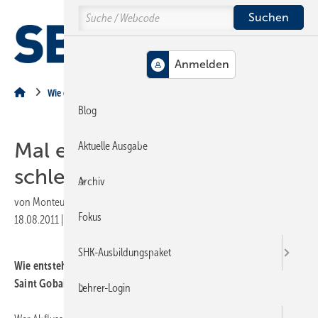
Springe
Springe
Springe
Search
auf
auf
auf
Hauptinhalt
Hauptmenü
SiteSearch
MENÜ
Wie entsteht eigentlich…
Blog
Mal eben ein Rohr
Aktuelle Ausgabe
schleudern
Archiv
von
Monteur
Fokus
18.08.2011
|
Druckvorschau
SHK-Ausbildungspaket
Wie entsteht eigentlich ein Gussrohr für Entwässerungsanlagen?
Saint Gobain hat’s gezeigt.
Lehrer-Login
.