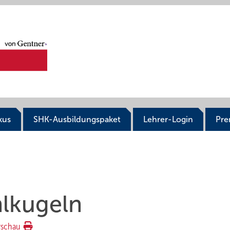
kus
SHK-Ausbildungspaket
Lehrer-Login
Pr
hlkugeln
rschau