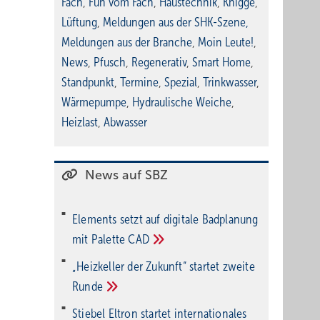
Fach
,
Fun vom Fach
,
Haustechnik
,
Knigge
,
Lüftung
,
Meldungen aus der SHK-Szene
,
Meldungen aus der Branche
,
Moin Leute!
,
News
,
Pfusch
,
Regenerativ
,
Smart Home
,
Standpunkt
,
Termine
,
Spezial
,
Trinkwasser
,
Wärmepumpe
,
Hydraulische Weiche
,
Heizlast
,
Abwasser
News auf SBZ
Elements setzt auf di­gi­ta­le Bad­pla­nung
mit Palette
CAD
„Heizkeller der Zu­kunft“ star­tet zwei­te
Run­de
Stiebel Eltron startet internatio­nales