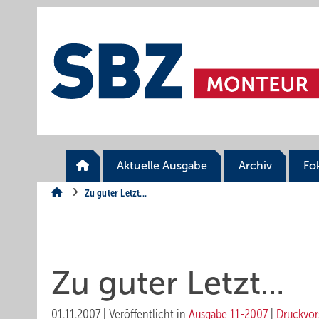
Springe
Springe
Springe
auf
auf
auf
Hauptinhalt
Hauptmenü
SiteSearch
Aktuelle Ausgabe
Archiv
Fo
Zu guter Letzt...
Zu guter Letzt...
01.11.2007
|
Veröffentlicht in
Ausgabe 11-2007
|
Druckvor