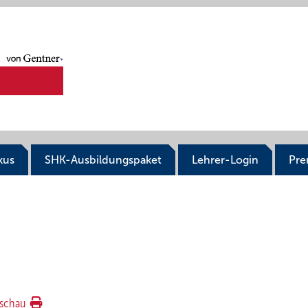
kus
SHK-Ausbildungspaket
Lehrer-Login
Pr
schau