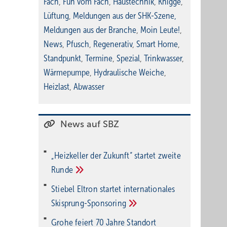
Fach
,
Fun vom Fach
,
Haustechnik
,
Knigge
,
Lüftung
,
Meldungen aus der SHK-Szene
,
Meldungen aus der Branche
,
Moin Leute!
,
News
,
Pfusch
,
Regenerativ
,
Smart Home
,
Standpunkt
,
Termine
,
Spezial
,
Trinkwasser
,
Wärmepumpe
,
Hydraulische Weiche
,
Heizlast
,
Abwasser
News auf SBZ
„Heizkeller der Zu­kunft“ star­tet zwei­te
Run­de
Stiebel Eltron startet internatio­nales
Ski­sprung-Spon­soring
Grohe feiert 70 Jahre Standort