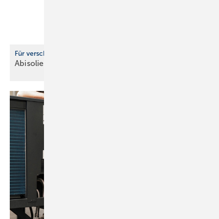
Für verschiedene Querschnitte
Abisolieren mit
­Präzision