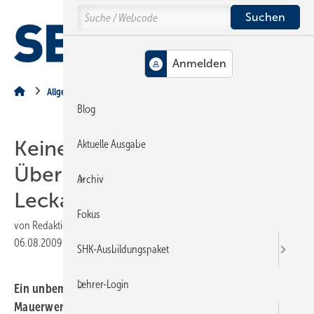
Springe
Springe
Springe
Search
auf
auf
auf
Hauptinhalt
Hauptmenü
SiteSearch
MENÜ
Allgemein
Blog
Keine bösen
Aktuelle Ausgabe
Überraschungen:
Archiv
Leckageschutz mit Mehrwert
Fokus
von
Redaktion
06.08.2009
|
Druckvorschau
SHK-Ausbildungspaket
Lehrer-Login
Ein unbemerkter Rohrbruch mit einem durchnässten
Mauerwerk oder ein über mehrere Tage unbemerkt