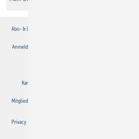
Abo- & Leserservice
AGB
Alle Inhalte chronologisch
Anmelden
Anmeldung & Registrierung
Datenschutz
E-Paper
Gentner Verlag
Impressum
Karriere bei Gentner
Kontakt
Mediaservice
Mitgliedschaften und Engagement
Privacy Manager
Privacy Manager
RSS-Feed
SBZ Monteur abonnieren
© 2026 SBZ Monteur