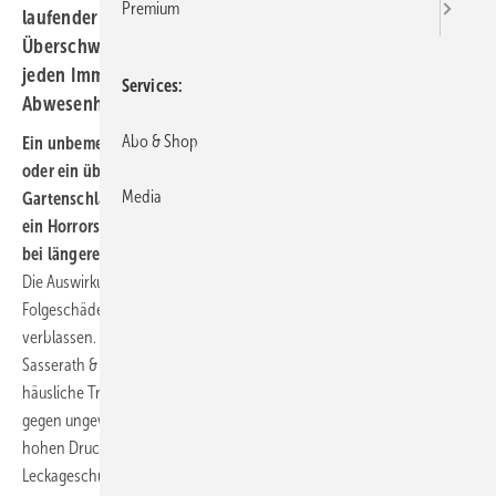
Premium
laufender Gartenschlauch, der eine riesige
Überschwemmung verursacht – ein Horrorszenario für
jeden Immobilienbesitzer, das besonders bei längerer
Services
Abwesenheit während der Ferienzeit eintreten kann.
Abo & Shop
Ein unbemerkter Rohrbruch mit einem durchnässten Mauerwerk
oder ein über mehrere Tage unbemerkt laufender
Media
Gartenschlauch, der eine riesige Überschwemmung verursacht –
ein Horrorszenario für jeden Immobilienbesitzer, das besonders
bei längerer Abwesenheit während der Ferienzeit eintreten kann.
Die Auswirkung: Kostspielige Wasserverschwendung und oft hohe
Folgeschäden lassen die schönen Urlaubserinnerungen schnell
verblassen. Dem kann man vorbeugen. Aus dem Haus SYR Hans
Sasserath & Co. KG wird mit dem neuen Produkt SYR Protect, das
häusliche Trinkwassersystem gleich in dreifacher Hinsicht geschützt:
gegen ungewollten Wasserverbrauch, Verschmutzungen und zu
hohen Druck. Möglich ist dies durch die einzigartige Kombination aus
Leckageschutz, Rückspülfilter und Druckminderer.