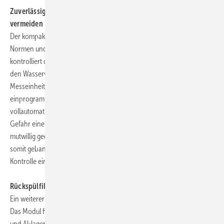
Zuverlässiger Leckageschutz: Wasser sparen und Schäden
vermeiden
Der kompakte SYR Protect entspricht selbstverständlich sämtlichen
Normen und steht für Sauberkeit, Sicherheit und Sparsamkeit: So
kontrolliert der mit modernster Elektronik ausgerüstete Leckageschutz
den Wasserverbrauch im Sekundentakt. Registriert die sensible
Messeinheit eine zu hohe Entnahme oder werden die individuell
einprogrammierten Verbrauchswerte überschritten, erfolgt sofort die
vollautomatische Absperrung des gesamten Leitungssystems. Die
Gefahr einer kostspieligen Wasserverschwendung durch defekte oder
mutwillig geöffnete Gartenanschlüsse oder geplatzte Leitungen – ist
somit gebannt. Bei längerer Abwesenheit steht zur verschärften
Kontrolle eine spezielle Urlaubsfunktion zur Verfügung.
Rückspülfilter als Schutz vor Korrosion und Lochfraß
Ein weiterer Bestandteil ist ein Rückspülfilter der neuesten Generation:
Das Modul filtert mechanisch selbst winzige Rostpartikel, Metallspäne
und Ablagerungen aus dem Trinkwasser. Auf diese Weise schützt es