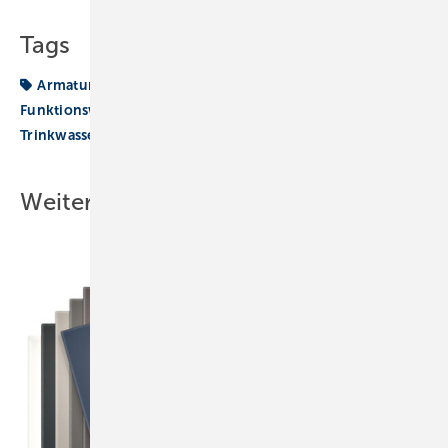
Tags
Armatur
Differenzdruck
Druckminderer
Funktionsweise
Installation
Rohrbruch
Sanitär
Trinkwasser
druck
Weitere Inhalte