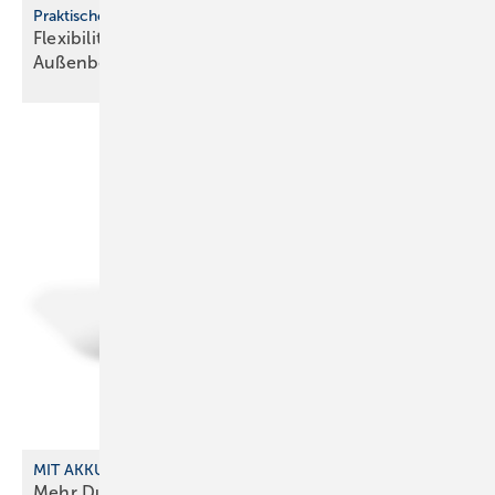
Praktische Zubehörlösungen für Wärmepumpen
Flexibilität bei der Aufstellung im
Außenbereich
MIT AKKU UND SENDER
Mehr Durchblick im
SHK-­Alltag