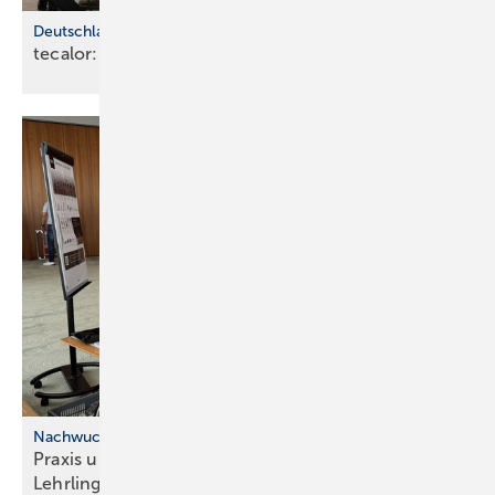
Deutschlandweite Vor-Ort-Seminare im September
tecalor: Next Level-Wärme­pum­pen live
erle­ben
Nachwuchsförderung
Praxis und Teamgeist: In­ter­do­mus Haus­tech­nik
Lehr­lings­camp
2025