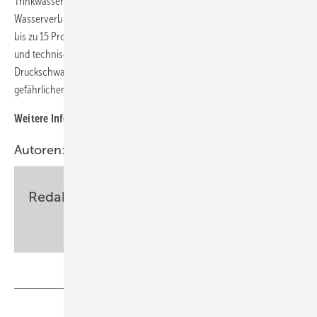
Trinkwasserverbrauchs. Eine mögliche Spareinstellung mindert den
Wasserverbrauch zusätzlich – ohne Komfortverlust lassen sich somit
bis zu 15 Prozent Wasser einsparen. Gleichzeitig werden Armaturen
und technische Geräte durch den Ausgleich von
Druckschwankungen im Leitungssystem geschont und vor
gefährlichen Druckschlägen geschützt.
Weitere Infos bei:
http://www.syr.de/
Autoren:
Redaktion
sbz-monteur@my-shk.de
Teilen
Link kopieren