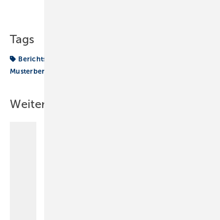
Teilen
Link kopieren
Tags
Berichtsheft
Fachberichte
Muster-Fachberichte
Musterbericht
Weitere Inhalte