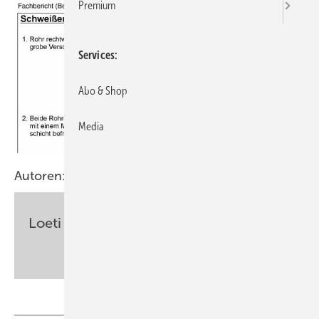
Premium
Services
Abo & Shop
Media
Autoren:
Loeti
sbz-monteur@my-shk.de