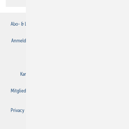
Abo- & Leserservice
AGB
Alle Inhalte chronologisch
Anmelden
Anmeldung & Registrierung
Datenschutz
E-Paper
Gentner Verlag
Impressum
Karriere bei Gentner
Kontakt
Mediaservice
Mitgliedschaften und Engagement
Privacy Manager
Privacy Manager
RSS-Feed
SBZ Monteur abonnieren
© 2026 SBZ Monteur