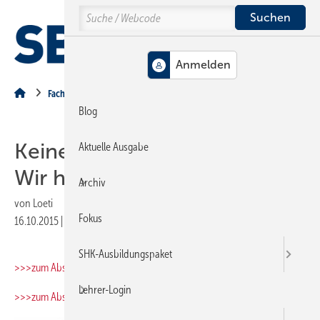
Springe
Springe
Springe
Search
auf
auf
auf
Hauptinhalt
Hauptmenü
SiteSearch
MENÜ
Fachberichte
Blog
Keine Idee fürs Berichtsheft?
Aktuelle Ausgabe
Wir haben eine!
Archiv
von
Loeti
Fokus
16.10.2015
|
Druckvorschau
SHK-Ausbildungspaket
>>>zum Absaugen>>>Fachbericht_Wassertechnik
Lehrer-Login
>>>zum Absaugen>>>Fachbericht_Wärmetechnik