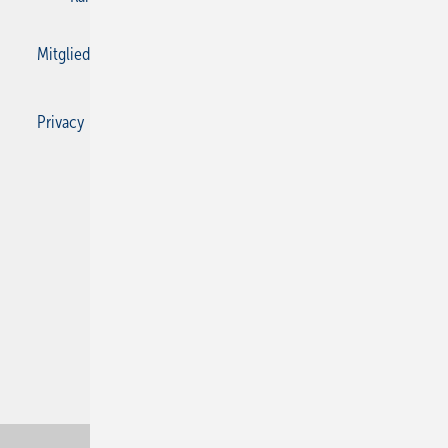
Mitgliedschaften und Engagement
Privacy Manager
Privacy Manager
RSS-Feed
SBZ Monteur abonnieren
© 2026 SBZ Monteur