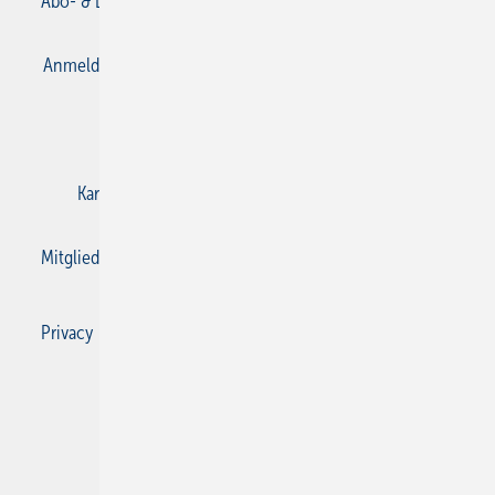
Abo- & Leserservice
AGB
Alle Inhalte chronologisch
Anmelden
Anmeldung & Registrierung
Datenschutz
E-Paper
Gentner Verlag
Impressum
Karriere bei Gentner
Kontakt
Mediaservice
Mitgliedschaften und Engagement
Privacy Manager
Privacy Manager
RSS-Feed
SBZ Monteur abonnieren
© 2026 SBZ Monteur