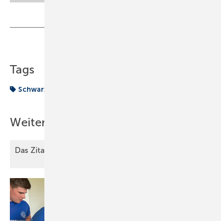
Teilen
Link kopieren
Tags
Schwarzarbeit
Trinkgeld
Weitere Inhalte
Das Zitat des
Monats