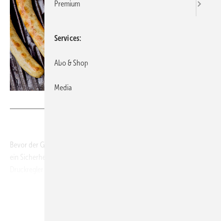
Premium
Services
Abo & Shop
Media
Bild: Deutscher Verband Flüssiggas e.V. (DVFG)
Bevor der Gasgrill nach der Winterpause wieder in Betrieb geht, steht
ein Sicherheitscheck an. Besonders wichtig: Gasschlauch und
Druckregler auf Beschädigungen kontrollieren. „Zeigen sich bei der
Sichtprüfung offensichtliche Verschleißerscheinungen, besteht
Handlungsbedarf“, sagt Markus Lau, Technikexperte beim Deutschen
Verband Flüssiggas. Ein Gasschlauch mit porösen Stellen oder
Haarrissen muss sofort getauscht werden. Auch der Druckregler darf