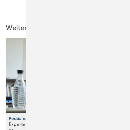
Teilen
Link kopieren
Weitere Inhalte
Positionspapier aus Baden-Württemberg
Experten dämpfen Hoffnungen auf