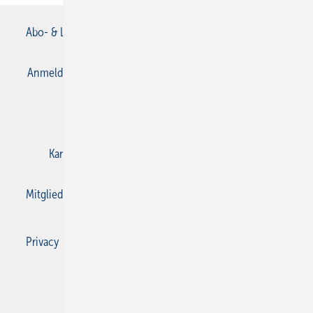
Abo- & Leserservice
AGB
Alle Inhalte chronologisch
Anmelden
Anmeldung & Registrierung
Datenschutz
E-Paper
Gentner Verlag
Impressum
Karriere bei Gentner
Kontakt
Mediaservice
Mitgliedschaften und Engagement
Privacy Manager
Privacy Manager
RSS-Feed
SBZ Monteur abonnieren
© 2026 SBZ Monteur