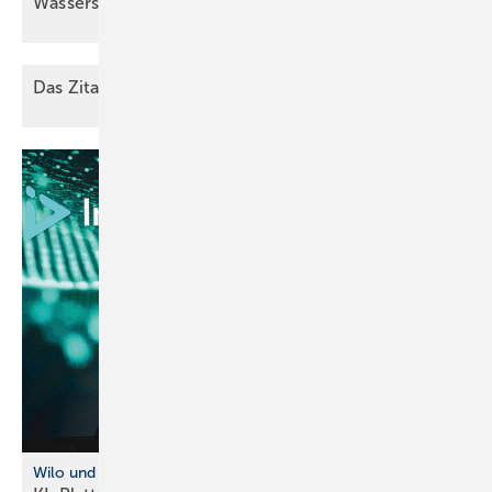
Wasserstoff-Heizungen
Das Zitat des
Monats
Wilo und InstaD eep kooperieren