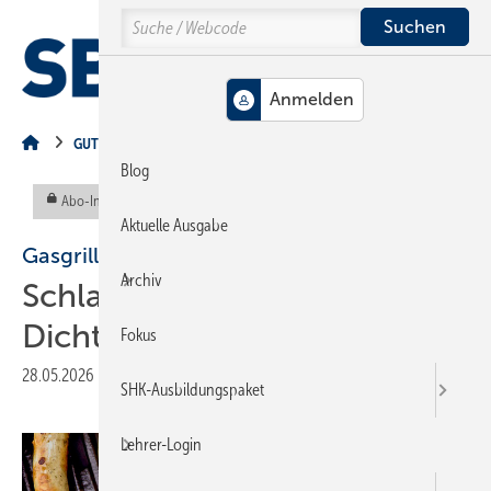
Springe
Springe
Springe
Search
auf
auf
auf
Hauptinhalt
Hauptmenü
SiteSearch
MENÜ
GUT ZU WISSEN
Blog
Abo-Inhalt
Aktuelle Ausgabe
Gasgrill-Check zum Saisonstart
Archiv
Schlauch, Regler und
Dichtheit prüfen
Fokus
28.05.2026
|
Veröffentlicht in
Ausgabe 06-2026
SHK-Ausbildungspaket
Lehrer-Login