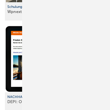
Schulungen beim Fach großhandel
Wpnext-Tour geht in die zweite
Runde
NACHHALTIGKEIT UND KOSTEN
DEPI: Online-Tool zur
Heizungsberatung