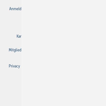
Anmelden
Anmeldung & Registrierung
Datenschutz
E-Paper
Gentner Verlag
Impressum
Karriere bei Gentner
Kontakt
Mediaservice
Mitgliedschaften und Engagement
Privacy Manager
Privacy Manager
RSS-Feed
SBZ Monteur abonnieren
© 2026 SBZ Monteur