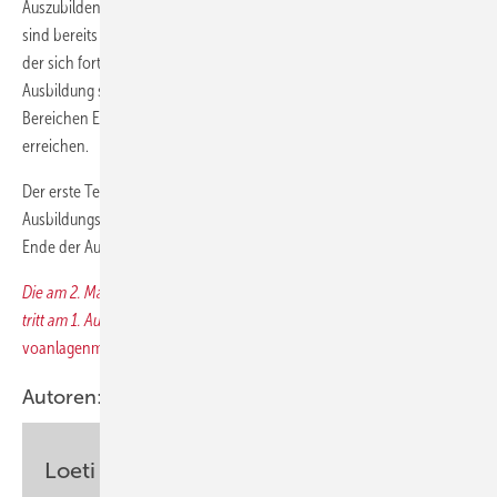
Auszubilden. Denn die Anforderungen an die Anlagenmechaniker SHK
sind bereits in den vergangenen Jahren stetig gestiegen – ein Trend,
der sich fortsetzen wird. Nur durch eine fundierte, qualifizierte
Ausbildung sind die von der Bundesregierung gesteckten Ziele in den
Bereichen Energieeffizienz und energetische Gebäudestandards zu
erreichen.
Der erste Teil der Prüfung soll bereits vor dem Ende des zweiten
Ausbildungsjahres durchgeführt werden; dieses Ergebnis fließt am
Ende der Ausbildung auch in die Gesamtbewertung ein.
Die am 2. Mai 2016 im Bundesgesetzblatt veröffentlichte Verordnung
tritt am 1. August 2016 in Kraft.
Hier als Download:
voanlagenmechsani2016
Autoren:
Loeti