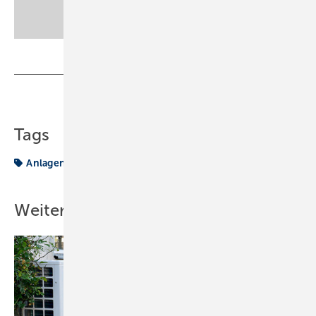
sbz-monteur@my-shk.de
Teilen
Link kopieren
Tags
Anlagenmechaniker
Gesellenprüfung
Lehre
Weitere Inhalte