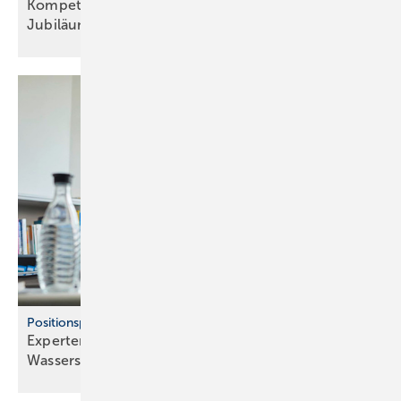
Kompetenzwoche Haus­tech­nik (KWHT) fei­ert
Ju­bi­lä­um
Positionspapier aus Baden-Württemberg
Experten dämpfen Hoffnungen auf
Wasserstoff-Heizungen