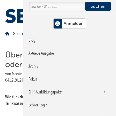
Springe
Springe
Springe
Search
auf
auf
auf
Hauptinhalt
Hauptmenü
SiteSearch
MENÜ
GUT ZU WISSEN
Blog
Über den Daumen gepeilt
Aktuelle Ausgabe
oder richtig berechnet?
Archiv
von
Monteur
Fokus
04.12.2012
|
Druckvorschau
SHK-Ausbildungspaket
Wie funktioniert eigentlich eine Nennweitenermittlung für
Trinkwasserleitungen?
Lehrer-Login
.