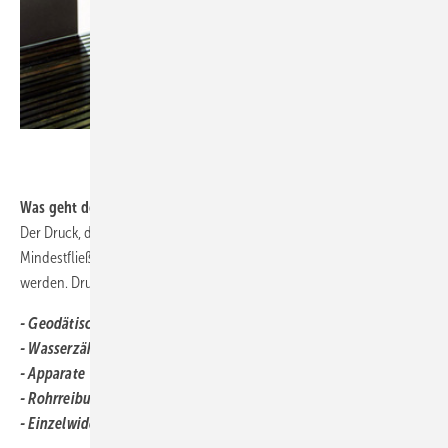
.
Was geht denn da so noch ab?
Der Druck, der übrig bleibt, wenn man vom Anschlussdruck den
Mindestfließdruck abzieht, darf dann in der Rohrleitung platt gemacht
werden. Druckfresser sind hier:
- Geodätische Höhe
- Wasserzähler
- Apparate
- Rohrreibung
- Einzelwiderstände