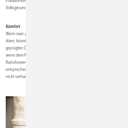
Pseudomonaden im Trinkwasser tragen eben nicht zur
Volksgesundheit bei.
.
Komfort
Wenn man also nicht dick dimensionieren darf, dann eben ganz
dünn, könnte man denken. Nur sind unsere mitteleuropäisch
geprägten Gewohnheiten auch teilweise sehr anspruchsvoll. Und
wenn dem Kunden ein Duschtempel mit acht Querstrahlen und
Rainshower-Dusche gefällt, dann sollte man auch die
entsprechenden Leitungsquerschnitte verlegen, damit sein Tempel
nicht verhungert.
.