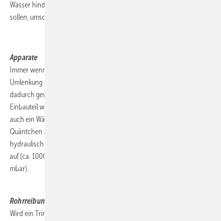
Wasser hindurchfließt, je schneller sich die Rädchen also drehen
sollen, umso mehr Druck wird verbraten.
.
Apparate
Immer wenn Wasser auf seinem Weg durch ein Rohrnetz eine
Umlenkung oder Querschnittsminderung durchströmt, wird es
dadurch gewissermaßen ausgebremst. Also ist jedes mögliche
Einbauteil wie Filter, Enthärtungs-, Dosier-, Entsalzungsanlagen oder
auch ein Wärmetauscher als Widerstand zu betrachten, der sein
Quäntchen an Druck aufbraucht. Dabei weisen beispielsweise
hydraulisch geschaltete Durchlauferhitzer einen höheren Widerstand
auf (ca. 1000 mbar) als jene mit elektronischer Regelung (ca. 500
mbar).
.
Rohrreibung
Wird ein Trinkwasserrohr durchströmt, so reiben sich die