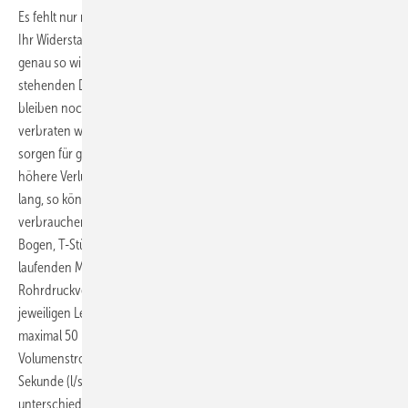
Es fehlt nur noch die Rohrlängen und die Winkel, Bogen und T-Stücke.
Ihr Widerstand ist ja noch nicht von den 4000 mbar abgezogen. Und
genau so wird der Ansatz jetzt fortgesetzt. Den noch zur Verfügung
stehenden Druck gilt es jetzt zu verwenden. Im skizzierten Beispiel
bleiben noch 2000 mbar über. Diese können und sollten jetzt
verbraten werden auf dem Weg zu dieser Dusche. Dicke Leitungen
sorgen für geringe Verluste und umgekehrt dünne Leitungen für
höhere Verluste. Ist der Weg zu dieser Dusche beispielsweise 20 Meter
lang, so könnte man theoretisch auf jedem Meter 100 mbar
verbrauchen. Rechnet man die Hälfte des Druckverlustes für die
Bogen, T-Stücke und Ventile, dann blieben nur noch 50 mbar pro
laufenden Meter Rohr. Man schaut also jetzt in eine Herstellerliste für
Rohrdruckverluste und sucht für den zugehörigen Volumenstrom der
jeweiligen Leitung den entsprechenden Rohrquerschnitt, bei dem es
maximal 50 mbar pro Meter verbraucht. Der zugehörige
Volumenstrom einer Dusche beträgt beispielsweise 0,15 Liter pro
Sekunde (l/s) und für einen Waschtisch 0,07 l/s. Diese Werte sind für
unterschiedliche Armaturen nachzulesen in der DIN 1988-300 [1]