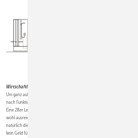
.
.
Wirtschaftlichkeit
Um ganz auf Nummer sicher zu gehen könnte man - dem Wunsch
nach Funktionssicherheit gehorchend - einfach dicke Rohre verlegen.
Eine 28er Leitung vom Hausanschluss bis zur Dusche dürfte doch
wohl ausreichen, oder? Nur: Wer zahlt das Rohr, die Fittings und
natürlich die Dämmung? Selbst den gut betuchten Kunden wird man
kein Geld für überdimensionierte Leitungen aus der Tasche ziehen