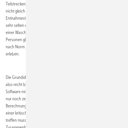
Teilstrecken ein Gleichzeitigkeitsfaktor eingerechnet. Und der ist eben
nicht gleich Eins. Eins würde bedeuten, alle angeschlossenen
Entnahmestellen werden gleichzeitig benutzt. Und dieser Fall tritt nur
sehr selten ein. Ein Beispiel dafür wäre eine Reihenduschanlage in
einer Waschkaue, in der sich unter 20 Duschen tatsächlich auch 20
Personen gleichzeitig duschen könnten. Ein Wohnhaus wird aber
nach Norm keine gleichzeitige Nutzung aller Entnahmearmaturen
erleben.
.
Die Grundidee zur Dimensionierung von Trinkwasserrohrnetzen ist
also recht logisch und nachvollziehbar. Die am Markt erhältliche
Software nimmt einem Planenden viel Arbeit ab, meistens muss man
nur noch zeichnen. Es spricht also nichts dagegen, diese
Berechnungen in Eigenregie zu erledigen. Und wenn man mal an
einer kritischen Stelle eine Entscheidung über einen Rohrquerschnitt
treffen muss, so helfen hoffentlich die hier beschriebenen
Zusammenhänge, das richtige zu tun.