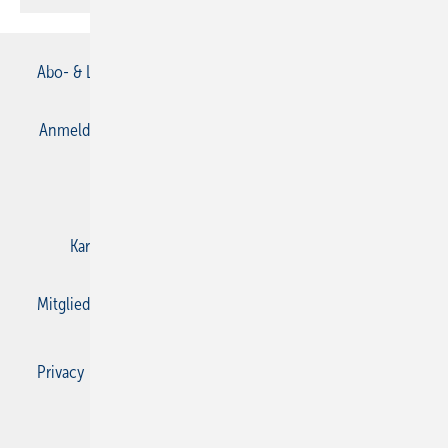
Abo- & Leserservice
AGB
Alle Inhalte chronologisch
Anmelden
Anmeldung & Registrierung
Datenschutz
E-Paper
Gentner Verlag
Impressum
Karriere bei Gentner
Kontakt
Mediaservice
Mitgliedschaften und Engagement
Privacy Manager
Privacy Manager
RSS-Feed
SBZ Monteur abonnieren
© 2026 SBZ Monteur