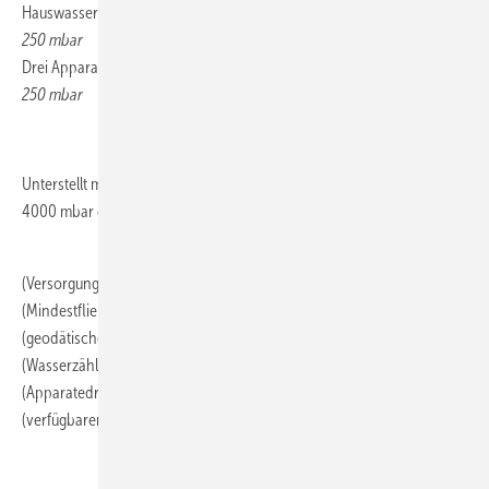
Hauswasserzähler:
250 mbar
Drei Apparate mit zusammen:
250 mbar
.
Unterstellt man nun einen Versorgungsdruck am Hausanschluss von
4000 mbar dann bleibt ja:
.
(Versorgungsdruck)
4000 mbar
(Mindestfließdruck) –
1000 mbar
(geodätischer Druckv.) –
500 mbar
(Wasserzählerdruckd.) –
250 mbar
(Apparatedruckd.) –
250 mbar
(verfügbarer Druck) =
2000 mbar
.