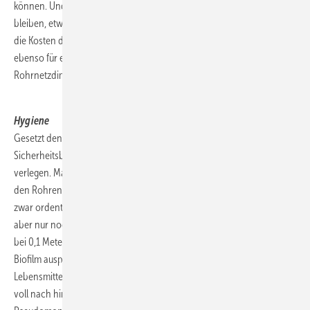
können. Und selber möchte man ja auch nicht auf den Kosten sitzen
bleiben, etwa nach dem Motto: Hauptsache der Kunde ist zufrieden
die Kosten dafür übernimmt die Firma. Das nächste Stichwort sorgt
ebenso für eine Verhinderung des Wildwuchses bei
Rohrnetzdimensionen.
.
Hygiene
Gesetzt den Fall man würde aus einem übertriebenen
Sicherheitsbedürfnis heraus nur 28er Rohr in einem Vierfamilienhaus
verlegen. Man würde nur noch sehr geringe Fließgeschwindigkeiten in
den Rohren erreichen. Das Handwaschbecken im Gäste–WC würde
zwar ordentlich versorgt, aber die Leitung dorthin würde vom Wasser
aber nur noch durchschlichen. Die Geschwindigkeit läge rechnerisch
bei 0,1 Meter pro Sekunde. In der Folge würde sich ein unerwünschter
Biofilm ausprägen. Ein Hinweis auf „BIO“ kann auf unseren
Lebensmitteln erwünscht sein, geht jedoch in einem Trinkwasserrohr
voll nach hinten los. Kleinstlebewesen wie Legionellen und