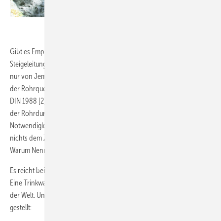
.
Gibt es Empfehlungen wie etwa, im Keller immer 28er und
Steigeleitungen in 22, den Rest in 15er? Wohl kaum. Und wenn, dann
nur von Jemandem der überhaupt keine Ahnung hat. Die Bestimmung
der Rohrquerschnitte unterliegt einer umfangreichen Normung. Die
DIN 1988 [2] beschreibt im Teil 300 das Verfahren zur Bestimmung
der Rohrdurchmesser. Anscheinend sah und sieht man also eine
Notwendigkeit, hierfür technische Regeln einzuführen und somit
nichts dem Zufall zu überlassen.
Warum Nennweiten exakt ermitteln?
Es reicht bei weitem nicht aus, wenn „Wasser aus der Wand“ kommt.
Eine Trinkwasserleitung ist quasi die längste Lebensmittelverpackung
der Welt. Und als solche werden an diese folgende Anforderungen
gestellt: