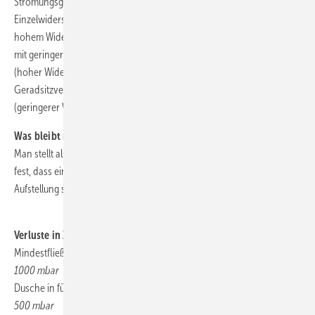
Strömungsgeschwindigkeit entscheidend für den Druckverlust eines
Einzelwiderstandes. Oft hat man die Wahl ein Bauteil mit relativ
hohem Widerstand einzubauen oder ein funktional gleiches Bauteil
mit geringerem Widerstand. Beispielsweise gilt dies für einen Winkel
(hoher Widerstand) oder Bogen (geringerer Widerstand) oder ein
Geradsitzventil (hoher Widerstand) gegenüber einem Schrägsitzventil
(geringerer Widerstand).
Was bleibt noch über und wofür?
Man stellt also während der Planung eines solchen Trinkwassernetzes
fest, dass ein bestimmter Druckverlust auftritt. Eine beispielhafte
Aufstellung soll zeigen, was sich so ansammelt.
.
Verluste in Zahlen
Mindestfließdruck einer Dusche:
1000 mbar
Dusche in fünf Metern über Hausanschluss:
500 mbar