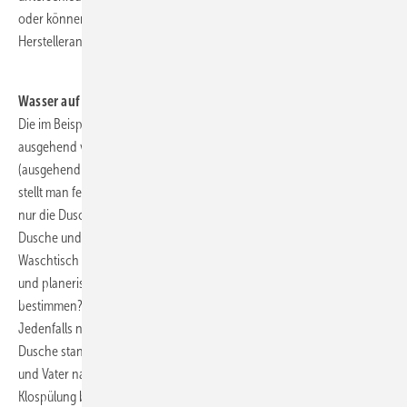
oder können sich, wie bei einer Schwallbrause, aus den
Herstellerangaben ergeben.
.
Wasser auf dem Weg zur Dusche
Die im Beispiel beschriebene Dusche wird also vom Hausanschluss
ausgehend versorgt. Betrachtet man jedoch die Trinkwasserleitung
(ausgehend von der Dusche) rückwärts in Richtung Hausanschluss
stellt man fest, das erste Stück Rohr bis zum ersten T-Stück versorgt
nur die Dusche. Das nächste Stück bis zum nächsten T-Stück versorgt
Dusche und Waschtisch. Und wieder das nächste versorgt Dusche,
Waschtisch und WC. Welchen Volumenstrom soll man jetzt ansetzen
und planerisch durch das Rohr fließen lassen um den Druckverlust zu
bestimmen? Werden etwa alle drei Verbraucher gleichzeitig versorgt?
Jedenfalls nicht nach Norm. Die Zeiten in denen der Sohn unter der
Dusche stand während Mutter die Zähne bei fließendem Wasser putzt
und Vater nach seinem morgendlichen Geschäft auch noch die
Klospülung betätigt, sind vorbei. Es wird für die so genannten