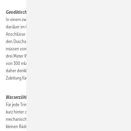
.
Geodätische Höhe
In einem zweigeschossigen Haus sei im Erdgeschoß und direkt
darüber im Obergeschoß jeweils eine Dusche installiert. Die
Anschlüsse der Dusche im Obergeschoß seien genau drei Meter über
den Duschanschlüssen des Erdgeschosses. Diese drei Meter an Höhe
müssen vom Wasser natürlich zusätzlich überwunden werden. Und
drei Meter Wassersäule (3 mWS) entsprechen nun mal einem Druck
von 300 mbar. Die Dusche im OG ist um 300 mbar benachteiligt. Es ist
daher denkbar, dass jeweils unterschiedliche Rohrquerschnitte als
Zuleitung für die beiden Duschen in Frage kommen.
.
Wasserzähler
Für jede Trinkwasserinstallation wird üblicherweise ein Wasserzähler
kurz hinter der Hauseinführung installiert. Dieser Zähler mit seinen
mechanischen Bauteilen stellt natürlich einen Widerstand dar. Um die
kleinen Rädchen zu drehen, wird Druck „verbraucht“. Und je mehr