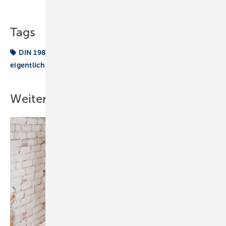
Teilen
Link kopieren
Tags
DIN 1988-300
Dusche
Sanitär
Wie funktioniert
eigentlich. . .
Weitere Inhalte