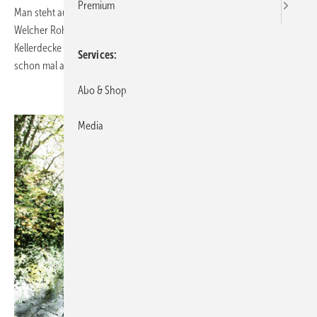
Premium
Man steht auf der Baustelle und ist sprichwörtlich „ohne Plan“.
Welcher Rohrdurchmesser soll für die Trinkwasserleitungen unter der
Kellerdecke und welcher als Steigestrang montiert werden? „Fang
Services
schon mal an“, hat der Chef gesagt.
Abo & Shop
.
Media