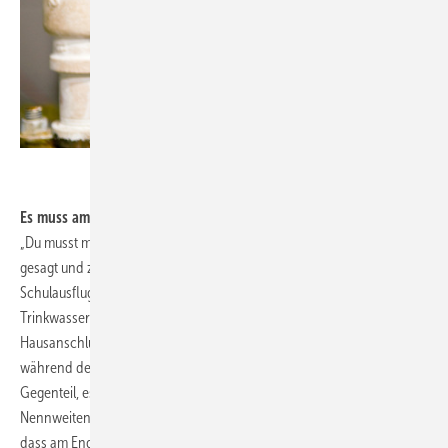
.
Es muss am Ende noch genug ankommen
„Du musst mit dem auskommen was du hast“, hat Mutter damals
gesagt und zwei DM (gesprochen zwei De-Mark) mit auf den
Schulausflug gegeben. Genauso verhält es sich mit einer
Trinkwasserleitung. Man muss mit dem Druck auskommen, der am
Hausanschluss anliegt. Ausgehend von zum Beispiel vier Bar, kommt ja
während des Durchströmens der Rohre nichts mehr dazu. Im
Gegenteil, es wird natürlich Druck verbraucht. Die Kunst der
Nennweitenauswahl liegt nun darin, die Rohre so groß zu wählen,
dass am Ende der Leitung noch genug Wasserdruck ankommt. Dieses