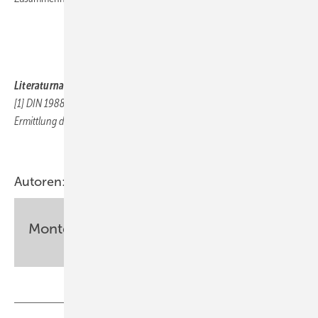
.
.
Literaturnachweis:
[1] DIN 1988-300: Technische Regeln für Trinkwasser-Installationen;
Ermittlung der Rohrdurchmesser
.
Autoren:
Monteur