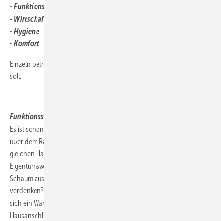
- Funktionssicherheit
- Wirtschaftlichkeit
- Hygiene
- Komfort
Einzeln betrachtet wird klar, was mit diesen Kriterien erreicht werden
soll.
.
Funktionssicherheit
Es ist schon ein Unterschied ob eine Dusche im Erdgeschoss direkt
über dem Raum mit dem Hauswasseranschluss genutzt wird oder im
gleichen Haus im dritten Obergeschoss. In beiden
Eigentumswohnungen möchte der Wohnungsinhaber natürlich den
Schaum aus den Haaren duschen können. Wer möchte es ihm
verdenken? An diesem kleinen Beispiel wird aber schon deutlich, dass
sich ein Warmduscher immer die untere Wohnung über dem
Hausanschluss unter den Nagel reißen will.