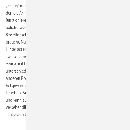
„genug“ nennt man den Mindestfließdruck. Er beschreibt den Druck,
den die Armaturen mindestens benötigen, um einwandfrei zu
funktionieren. Gemeint ist damit, dass zum Beispiel ein WC-Spülkasten
üblicherweise 500 Millibar an Druck benötigt, während ein
Klosettdruckspüler für das gleiche WC einen Druck von 1200 Millibar
braucht. Nur wenn dieser Druck anliegt, werden die fäkalen
Hinterlassenschaften zufrieden stellend auf die Reise geschickt. In
zwei ansonsten identischen Häusern einmal mit Spülkästen und
einmal mit Druckspülern ist die Anforderung an das Rohrnetz
unterschiedlich und führt, wie gleich noch gezeigt wird, zu deutlich
anderen Rohrquerschnitten. Damit der Mindestfließdruck auf jeden
Fall gewährleistet ist, zieht man ihn vom zur Verfügung stehenden
Druck ab. Auf diese Weise ist er rechnerisch nicht mehr vorhanden
und kann auf dem Weg zur Bestimmung der Rohrnennweite nicht
versehendlich verbraucht werden. Denn fließendes Wasser bedeutet
schließlich tatsächlichen Druckverlust.
.