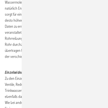
Wassermoleküle grundsätzlich an den Rohrwandungen. Dazu wird
natürlich Energie benötigt. Und diese entstehende Reibungsenergie
sorgt für einen Druckverlust. Je schneller ein Rohr durchströmt wird,
desto höher ist die Reibung und folglich der Druckverlust. Um diese
Daten zu ermitteln, haben Rohrhersteller Versuche mit ihren Rohren
veranstaltet. Daraus entstanden Tabellen mit zugeordneten
Rohrreibungsdruckverlusten. Der Grund warum es nicht ausreicht ein
Rohr durchzumessen und die Ergebnisse auf andere Rohre zu
übertragen liegt im Wesentlichen in der unterschiedlichen Rauhigkeit
der verschiedenen Rohrinnenwände.
.
Einzelwiderstände
Zu den Einzelwiderständen zählt man Winkel und Bögen, T-Stücke,
Ventile, Reduktionen und was sonst noch so verbaut wird in einem
Trinkwassersystem. Diesen Bauteilen wird unterstellt, dass sie
ebenfalls das Wasser ausbremsen, also einen Druckverlust darstellen.
Wie bei anderen Strömungswiderständen auch, ist die