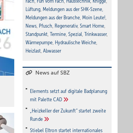
Fach
,
Fun vom Fach
,
Haustechnik
,
Knigge
,
Lüftung
,
Meldungen aus der SHK-Szene
,
Meldungen aus der Branche
,
Moin Leute!
,
News
,
Pfusch
,
Regenerativ
,
Smart Home
,
Standpunkt
,
Termine
,
Spezial
,
Trinkwasser
,
Wärmepumpe
,
Hydraulische Weiche
,
Heizlast
,
Abwasser
News auf SBZ
Elements setzt auf di­gi­ta­le Bad­pla­nung
mit Palette
CAD
„Heizkeller der Zu­kunft“ star­tet zwei­te
Run­de
Stiebel Eltron startet internatio­nales