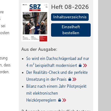
Heft 08-2026
ere
Inhaltsverzeichnis
5
 sei
Einzelheft
kosten
bestellen
Aus der Ausgabe:
tzung
So wird ein Dach­schrägenbad auf nur
n, dass
4 m² beispielhaft
modernisiert
erden.
Der Realitäts-Check und die perfekte
Umsetzung in der
Praxis
Bilanz nach einem Jahr Pilotprojekt
mit elektronischen
Heizkörperreglern