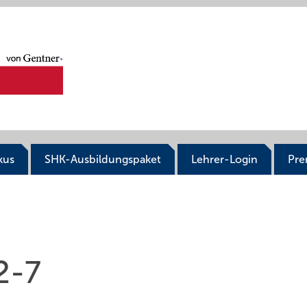
kus
SHK-Ausbildungspaket
Lehrer-Login
Pr
2-7