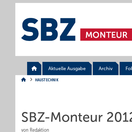
Springe
Springe
Springe
auf
auf
auf
Hauptinhalt
Hauptmenü
SiteSearch
Aktuelle Ausgabe
Archiv
Fo
HAUSTECHNIK
SBZ-Monteur 201
von
Redaktion