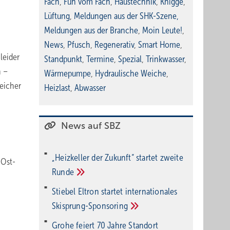
Fach
,
Fun vom Fach
,
Haustechnik
,
Knigge
,
Lüftung
,
Meldungen aus der SHK-Szene
,
Meldungen aus der Branche
,
Moin Leute!
,
News
,
Pfusch
,
Regenerativ
,
Smart Home
,
leider
Standpunkt
,
Termine
,
Spezial
,
Trinkwasser
,
n –
Wärmepumpe
,
Hydraulische Weiche
,
peicher
Heizlast
,
Abwasser
News auf SBZ
„Heizkeller der Zu­kunft“ star­tet zwei­te
 Ost-
Run­de
Stiebel Eltron startet internatio­nales
Ski­sprung-Spon­soring
Grohe feiert 70 Jahre Standort