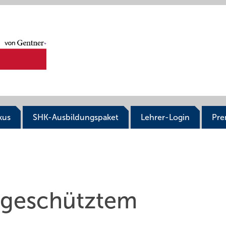
kus
SHK-Ausbildungspaket
Lehrer-Login
Pr
geschütztem