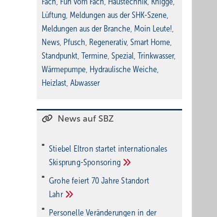
Fach
,
Fun vom Fach
,
Haustechnik
,
Knigge
,
Lüftung
,
Meldungen aus der SHK-Szene
,
Meldungen aus der Branche
,
Moin Leute!
,
News
,
Pfusch
,
Regenerativ
,
Smart Home
,
Standpunkt
,
Termine
,
Spezial
,
Trinkwasser
,
Wärmepumpe
,
Hydraulische Weiche
,
Heizlast
,
Abwasser
News auf SBZ
Stiebel Eltron startet internatio­nales
Ski­sprung-Spon­soring
Grohe feiert 70 Jahre Standort
Lahr
Personelle Veränderungen in der