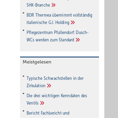
SHK-Branche
BDR Thermea übernimmt vollständig
italienische G.I.
Holding
Pflegezentrum Pful­len­dorf: Dusch-
WCs wer­den zum
Stan­dard
Meistgelesen
Typische Schwachstellen in der
Zirkulation
Die drei wichtigen Kenndaten des
Ventils
Bericht Fachbericht und