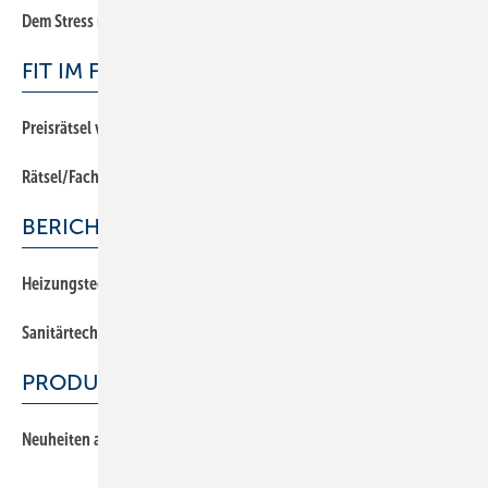
Dem Stress mit einer Inventur begegnen
FIT IM FACH
Preisrätsel von Danfoss
Rätsel/Fachfragen zur Wärmepumpe
BERICHTSHEFT
Heizungstechnik
Sanitärtechnik
PRODUKTE
Neuheiten auf dem Markt