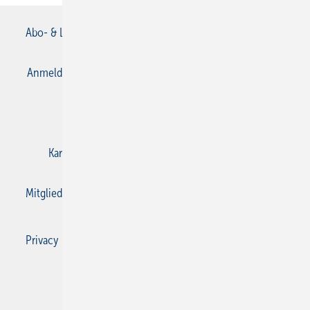
Abo- & Leserservice
AGB
Alle Inhalte chronologisch
Anmelden
Anmeldung & Registrierung
Datenschutz
E-Paper
Gentner Verlag
Impressum
Karriere bei Gentner
Kontakt
Mediaservice
Mitgliedschaften und Engagement
Privacy Manager
Privacy Manager
RSS-Feed
SBZ Monteur abonnieren
© 2026 SBZ Monteur