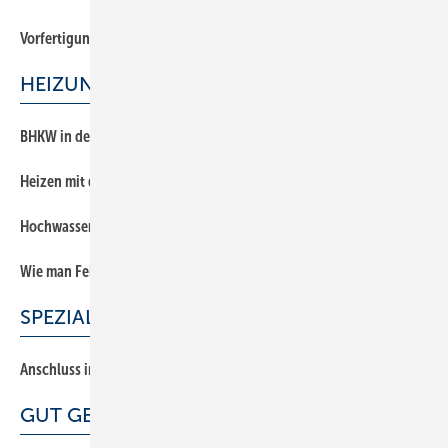
Vorfertigung für individuelle Bäder
HEIZUNG
BHKW in denkmalgeschütztem Kesselhaus
Heizen mit der Lüft
Hochwasserschutz für Ölanlagen
Wie man Fein staub abschüttelt
SPEZIAL
Anschluss im Schacht erstellen
GUT GEMACHT